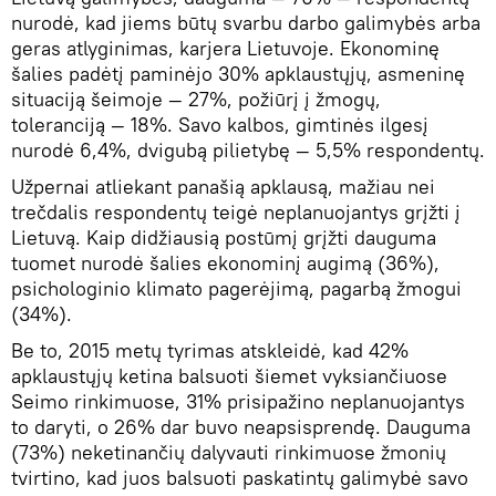
nurodė, kad jiems būtų svarbu darbo galimybės arba
geras atlyginimas, karjera Lietuvoje. Ekonominę
šalies padėtį paminėjo 30% apklaustųjų, asmeninę
situaciją šeimoje — 27%, požiūrį į žmogų,
toleranciją — 18%. Savo kalbos, gimtinės ilgesį
nurodė 6,4%, dvigubą pilietybę — 5,5% respondentų.
Užpernai atliekant panašią apklausą, mažiau nei
trečdalis respondentų teigė neplanuojantys grįžti į
Lietuvą. Kaip didžiausią postūmį grįžti dauguma
tuomet nurodė šalies ekonominį augimą (36%),
psichologinio klimato pagerėjimą, pagarbą žmogui
(34%).
Be to, 2015 metų tyrimas atskleidė, kad 42%
apklaustųjų ketina balsuoti šiemet vyksiančiuose
Seimo rinkimuose, 31% prisipažino neplanuojantys
to daryti, o 26% dar buvo neapsisprendę. Dauguma
(73%) neketinančių dalyvauti rinkimuose žmonių
tvirtino, kad juos balsuoti paskatintų galimybė savo