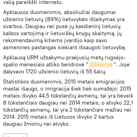
valią pareikšti internetu.
Apklausos duomenimis, absoliučiai daugumai
užsienio lietuvių (89%) lietuvybės išlaikymas yra
svarbus. Daugiau nei pusė jų kasdieninį lietuvių
kalbos vartojimą ir lietuviškų knygų skaitymą, jų
rekomendavimą kitiems įvardijo kaip savo
asmenines pastangas siekiant išsaugoti lietuvybę.
Apklausą URM užsakymu praėjusių metų rugsėjo-
spalio mėnesiais atliko bendrovė "
Vilmorus
". Joje
dalyvavo 1720 užsienio lietuvių iš 55 šalių.
Statistikos duomenimis, 2015 metais emigracijos
mastai išaugo, o imigracija šiek tiek sumažėjo: 2015
metais išvyko 44,5 tūkstančių asmenų, tai yra beveik
8 tūkstančiais daugiau nei 2014 metais, o atvyko 22,1
tūkstančių asmenų, tai yra 2 tūkstančiais mažiau nei
2014. 2015 metais iš Lietuvos išvyko 2 kartus
daugiau žmonių nei atvyko.