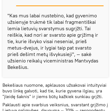
"Kas mus labai nustebino, kad gyvenimo
užsienyje trukmė tik labai fragmentiškai
lemia lietuvių svarstymus sugrįžti. Tai
reiškia, kad nori ar svarsto apie grįžimą ir
tie, kurie išvyko visai neseniai, prieš
metus-dvejus, ir lygiai taip pat svarsto
prieš dešimt metų išvykusieji", — sakė
užsienio reikalų viceministras Mantvydas
Bekešius.
Bekešiaus nuomone, apklausos užsakovai intuityviai
buvo linkę galvoti, kad tie, kurie gyvena ilgiau, yra
"įleidę šaknis" ir jiems būtų kažkiek sunkiau grįžti.
Paklausti apie svarbius veiksnius, svarstant grįžimo į
Lietuvą galimybes, dauguma — 70% — respondentų