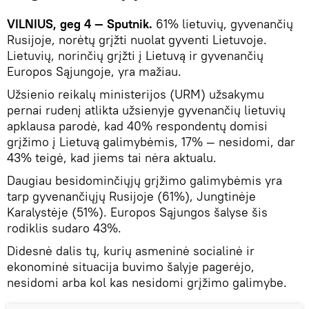
VILNIUS, geg 4 — Sputnik.
61% lietuvių, gyvenančių
Rusijoje, norėtų grįžti nuolat gyventi Lietuvoje.
Lietuvių, norinčių grįžti į Lietuvą ir gyvenančių
Europos Sąjungoje, yra mažiau.
Užsienio reikalų ministerijos (URM) užsakymu
pernai rudenį atlikta užsienyje gyvenančių lietuvių
apklausa parodė, kad 40% respondentų domisi
grįžimo į Lietuvą galimybėmis, 17% — nesidomi, dar
43% teigė, kad jiems tai nėra aktualu.
Daugiau besidominčiųjų grįžimo galimybėmis yra
tarp gyvenančiųjų Rusijoje (61%), Jungtinėje
Karalystėje (51%). Europos Sąjungos šalyse šis
rodiklis sudaro 43%.
Didesnė dalis tų, kurių asmeninė socialinė ir
ekonominė situacija buvimo šalyje pagerėjo,
nesidomi arba kol kas nesidomi grįžimo galimybe.