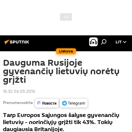
LIT
Lietuva
Dauguma Rusijoje
gyvenančių lietuvių norėtų
grįžti
16:32 04.05.2016
Prenumeruokite
Tarp Europos Sąjungos šalyse gyvenančių
lietuvių - norinčiųjų grįžti tik 43%. Tokių
daugiausia Britanijoje.