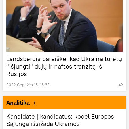
Landsbergis pareiškė, kad Ukraina turėtų
"išjungti" dujų ir naftos tranzitą iš
Rusijos
2022 Gegužės 16, 16:35
Analitika
Kandidatė į kandidatus: kodėl Europos
Sąjunga išsižada Ukrainos