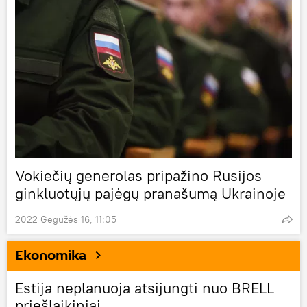
Vokiečių generolas pripažino Rusijos
ginkluotųjų pajėgų pranašumą Ukrainoje
2022 Gegužės 16, 11:05
Ekonomika
Estija neplanuoja atsijungti nuo BRELL
priešlaikiniai