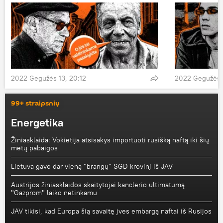
2022 Gegužės 13, 20:12
2022 Gegužės 1
99+ straipsnių
Energetika
Žiniasklaida: Vokietija atsisakys importuoti rusišką naftą iki šių
metų pabaigos
Lietuva gavo dar vieną "brangų" SGD krovinį iš JAV
Austrijos žiniasklaidos skaitytojai kanclerio ultimatumą
"Gazprom" laiko netinkamu
JAV tikisi, kad Europa šią savaitę įves embargą naftai iš Rusijos