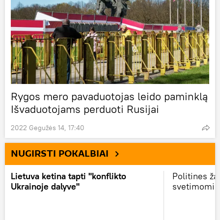
Rygos mero pavaduotojas leido paminklą
Išvaduotojams perduoti Rusijai
2022 Gegužės 14, 17:40
NUGIRSTI POKALBIAI
Lietuva ketina tapti "konflikto
Politines ža
Ukrainoje dalyve"
svetimomis