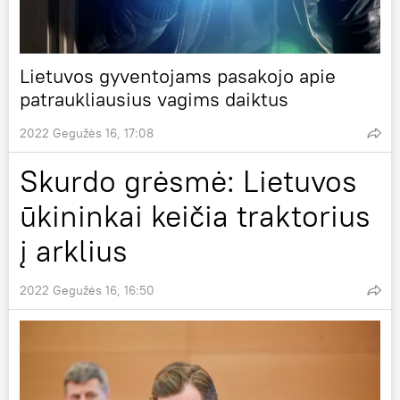
Lietuvos gyventojams pasakojo apie
patraukliausius vagims daiktus
2022 Gegužės 16, 17:08
Skurdo grėsmė: Lietuvos
ūkininkai keičia traktorius
į arklius
2022 Gegužės 16, 16:50