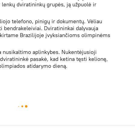
ir lenkų dviratininkų grupės, ją užpuolė ir
liojo telefono, pinigų ir dokumentų. Vėliau
ti bendrakeleiviai. Dviratininkai dalyvauja
skirtame Brazilijoje įvyksiančioms olimpinėms
ria nusikaltimo aplinkybes. Nukentėjusioji
dviratininkė pasakė, kad ketina tęsti kelionę,
 olimpiados atidarymo dieną.