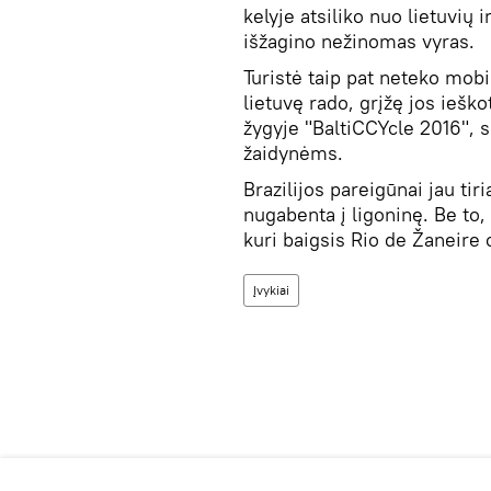
kelyje atsiliko nuo lietuvių 
išžagino nežinomas vyras.
Turistė taip pat neteko mobi
lietuvę rado, grįžę jos ieško
žygyje "BaltiCCYcle 2016", 
žaidynėms.
Brazilijos pareigūnai jau ti
nugabenta į ligoninę. Be to, 
kuri baigsis Rio de Žaneire
Įvykiai