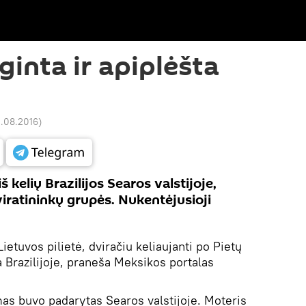
ginta ir apiplėšta
0.08.2016
)
 kelių Brazilijos Searos valstijoje,
viratininkų grupės. Nukentėjusioji
ietuvos pilietė, dviračiu keliaujanti po Pietų
a Brazilijoje, praneša Meksikos portalas
mas buvo padarytas Searos valstijoje. Moteris