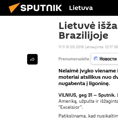
Lietuva
Lietuvė išža
Brazilijoje
11:11 31.05.2016
(atnaujinta:
12:17 3
Prenumeruokite
Nelaimė įvyko viename iš
moteriai atsilikus nuo d
nugabenta į ligoninę.
VILNIUS, geg 31
— Sputnik.
L
Ameriką, užpulta ir išžagint
"Excelsior".
Patikslinama, kad nusikalti