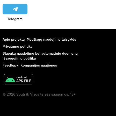
Telegram
Apie projektą
Medžiagų naudojimo taisyklės
Privatumo politika
Slapukų naudojimo bei automatinio duomenų
išsaugojimo politika
Feedback
Kompanijos naujienos
© 2026 Sputnik Visos teisės saugomos. 18+