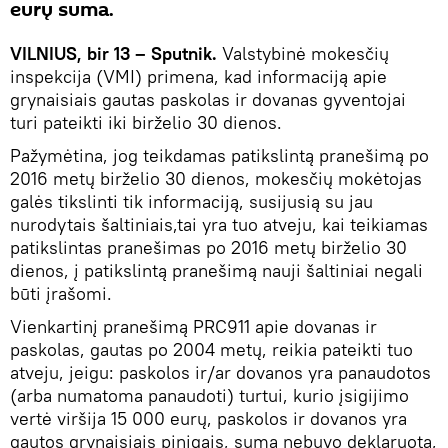
eurų suma.
VILNIUS, bir 13 – Sputnik.
Valstybinė mokesčių
inspekcija (VMI) primena, kad informaciją apie
grynaisiais gautas paskolas ir dovanas gyventojai
turi pateikti iki birželio 30 dienos.
Pažymėtina, jog teikdamas patikslintą pranešimą po
2016 metų birželio 30 dienos, mokesčių mokėtojas
galės tikslinti tik informaciją, susijusią su jau
nurodytais šaltiniais,tai yra tuo atveju, kai teikiamas
patikslintas pranešimas po 2016 metų birželio 30
dienos, į patikslintą pranešimą nauji šaltiniai negali
būti įrašomi.
Vienkartinį pranešimą PRC911 apie dovanas ir
paskolas, gautas po 2004 metų, reikia pateikti tuo
atveju, jeigu: paskolos ir/ar dovanos yra panaudotos
(arba numatoma panaudoti) turtui, kurio įsigijimo
vertė viršija 15 000 eurų, paskolos ir dovanos yra
gautos grynaisiais pinigais, suma nebuvo deklaruota,