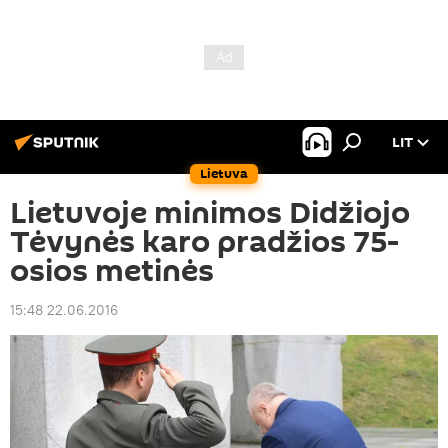
LIT
Lietuva
Lietuvoje minimos Didžiojo
Tėvynės karo pradžios 75-
osios metinės
15:48 22.06.2016