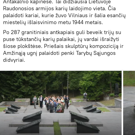
Antakalnio kapinėse. Tai didžiausia Lietuvoje
Raudonosios armijos karių laidojimo vieta. Čia
palaidoti kariai, kurie žuvo Vilniaus ir šalia esančių
miestelių išlaisvinimo metu 1944 metais.
Po 287 granitiniais antkapiais guli beveik trijų su
puse tūkstančių karių palaikai, jų vardai išraižyti
šiose plokštėse. Priešais skulptūrų kompoziciją ir
Amžinąją ugnį palaidoti penki Tarybų Sąjungos
didvyriai.