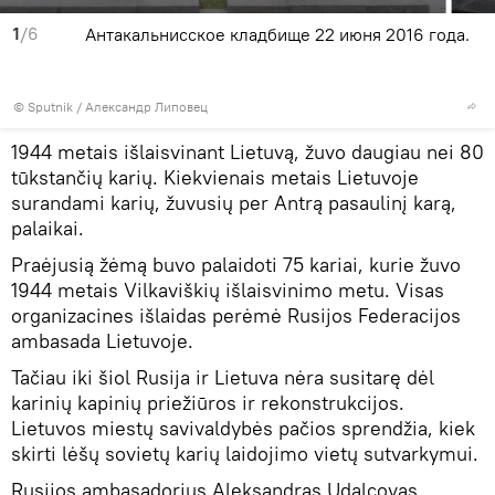
1
/6
Антакальнисское кладбище 22 июня 2016 года.
© Sputnik / Александр Липовец
1944 metais išlaisvinant Lietuvą, žuvo daugiau nei 80
tūkstančių karių. Kiekvienais metais Lietuvoje
surandami karių, žuvusių per Antrą pasaulinį karą,
palaikai.
Praėjusią žėmą buvo palaidoti 75 kariai, kurie žuvo
1944 metais Vilkaviškių išlaisvinimo metu. Visas
organizacines išlaidas perėmė Rusijos Federacijos
ambasada Lietuvoje.
Tačiau iki šiol Rusija ir Lietuva nėra susitarę dėl
karinių kapinių priežiūros ir rekonstrukcijos.
Lietuvos miestų savivaldybės pačios sprendžia, kiek
skirti lėšų sovietų karių laidojimo vietų sutvarkymui.
Rusijos ambasadorius Aleksandras Udalcovas,