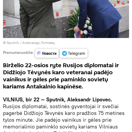
© Sputnik / Александр Липовец
Prenumeruokite
Birželio 22-osios ryte Rusijos diplomatai ir
Didžiojo Tėvynės karo veteranai padėjo
vainikus ir gėles prie paminklo sovietų
kariams Antakalnio kapinėse.
VILNIUS, bir 22 — Sputnik,
Aleksandr Lipovec.
Rusijos diplomatai, sostinės gyventojai ir svečiai
pagerbė Didžiojo Tėvynės karo pradžios 75 metines
tylos minute. Jie padėjo vainikus ir gėles prie
memorialinio paminklo sovietų kariams Vilniaus