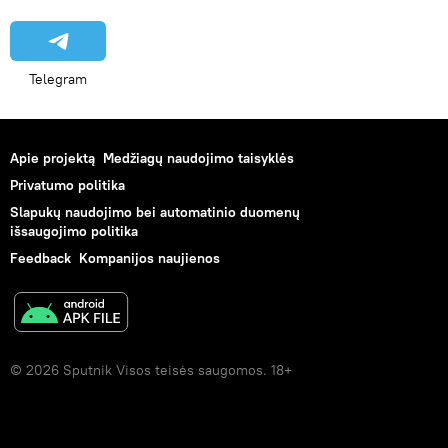
Telegram
Apie projektą
Medžiagų naudojimo taisyklės
Privatumo politika
Slapukų naudojimo bei automatinio duomenų
išsaugojimo politika
Feedback
Kompanijos naujienos
© 2026 Sputnik Visos teisės saugomos. 18+