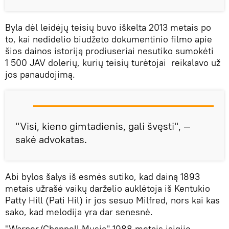
Byla dėl leidėjų teisių buvo iškelta 2013 metais po
to, kai nedidelio biudžeto dokumentinio filmo apie
šios dainos istoriją prodiuseriai nesutiko sumokėti
1 500 JAV dolerių, kurių teisių turėtojai reikalavo už
jos panaudojimą.
"Visi, kieno gimtadienis, gali švęsti", —
sakė advokatas.
Abi bylos šalys iš esmės sutiko, kad dainą 1893
metais užrašė vaikų darželio auklėtoja iš Kentukio
Patty Hill (Pati Hil) ir jos sesuo Milfred, nors kai kas
sako, kad melodija yra dar senesnė.
"Warner/Chappell Music" 1988 metais įsigijo