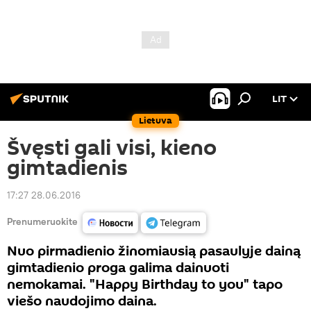
LIT
Lietuva
Švęsti gali visi, kieno
gimtadienis
17:27 28.06.2016
Prenumeruokite
Nuo pirmadienio žinomiausią pasaulyje dainą
gimtadienio proga galima dainuoti
nemokamai. "Happy Birthday to you" tapo
viešo naudojimo daina.