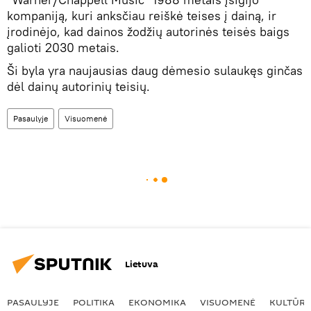
kompaniją, kuri anksčiau reiškė teises į dainą, ir
įrodinėjo, kad dainos žodžių autorinės teisės baigs
galioti 2030 metais.
Ši byla yra naujausias daug dėmesio sulaukęs ginčas
dėl dainų autorinių teisių.
Pasaulyje
Visuomenė
Lietuva
PASAULYJE
POLITIKA
EKONOMIKA
VISUOMENĖ
KULTŪR