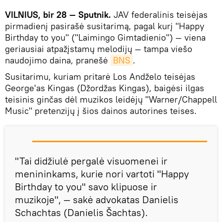
VILNIUS, bir 28 — Sputnik.
JAV federalinis teisėjas
pirmadienį pasirašė susitarimą, pagal kurį "Happy
Birthday to you" ("Laimingo Gimtadienio") — viena
geriausiai atpažįstamų melodijų — tampa viešo
naudojimo daina, pranešė
BNS
.
Susitarimu, kuriam pritarė Los Andželo teisėjas
George'as Kingas (Džordžas Kingas), baigėsi ilgas
teisinis ginčas dėl muzikos leidėjų "Warner/Chappell
Music" pretenzijų į šios dainos autorines teises.
"Tai didžiulė pergalė visuomenei ir
menininkams, kurie nori vartoti "Happy
Birthday to you" savo klipuose ir
muzikoje", — sakė advokatas Danielis
Schachtas (Danielis Šachtas).