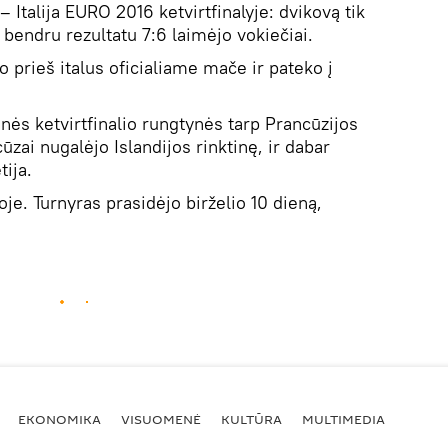
 Italija EURO 2016 ketvirtfinalyje: dvikovą tik
 bendru rezultatu 7:6 laimėjo vokiečiai.
o prieš italus oficialiame mače ir pateko į
nės ketvirtfinalio rungtynės tarp Prancūzijos
ūzai nugalėjo Islandijos rinktinę, ir dabar
tija.
e. Turnyras prasidėjo birželio 10 dieną,
EKONOMIKA
VISUOMENĖ
KULTŪRA
MULTIMEDIA