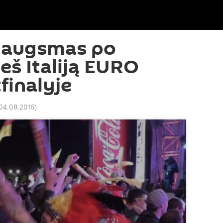
žiaugsmas po
eš Italiją EURO
finalyje
 04.08.2016
)