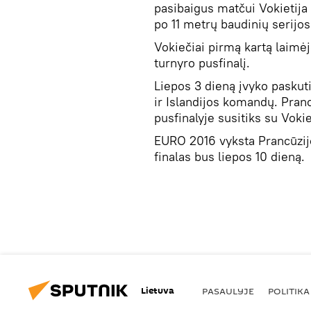
pasibaigus matčui Vokietija –
po 11 metrų baudinių serijos
Vokiečiai pirmą kartą laimėj
turnyro pusfinalį.
Liepos 3 dieną įvyko paskuti
ir Islandijos komandų. Pranc
pusfinalyje susitiks su Vokie
EURO 2016 vyksta Prancūzijoj
finalas bus liepos 10 dieną.
Lietuva
PASAULYJE
POLITIKA