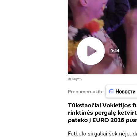
0:44
Paleisti
©
Ruptly
vaizdo
įrašą
Prenumeruokite
Tūkstančiai Vokietijos f
rinktinės pergalę ketvirt
pateko į EURO 2016 pusfi
Futbolo sirgaliai šokinėjo, 