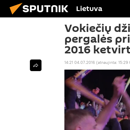
Lietuva
Vokiečių d
pergalės pri
2016 ketvirt
14:21 04.07.2016
(atnaujinta:
15:29