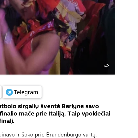
utbolo sirgalių šventė Berlyne savo
finalio mače prie Italiją. Taip vpokiečiai
nalį.
dainavo ir šoko prie Brandenburgo vartų,