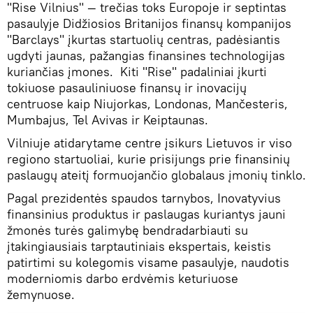
"Rise Vilnius" — trečias toks Europoje ir septintas
pasaulyje Didžiosios Britanijos finansų kompanijos
"Barclays" įkurtas startuolių centras, padėsiantis
ugdyti jaunas, pažangias finansines technologijas
kuriančias įmones. Kiti "Rise" padaliniai įkurti
tokiuose pasauliniuose finansų ir inovacijų
centruose kaip Niujorkas, Londonas, Mančesteris,
Mumbajus, Tel Avivas ir Keiptaunas.
Vilniuje atidarytame centre įsikurs Lietuvos ir viso
regiono startuoliai, kurie prisijungs prie finansinių
paslaugų ateitį formuojančio globalaus įmonių tinklo.
Pagal prezidentės spaudos tarnybos, Inovatyvius
finansinius produktus ir paslaugas kuriantys jauni
žmonės turės galimybę bendradarbiauti su
įtakingiausiais tarptautiniais ekspertais, keistis
patirtimi su kolegomis visame pasaulyje, naudotis
moderniomis darbo erdvėmis keturiuose
žemynuose.