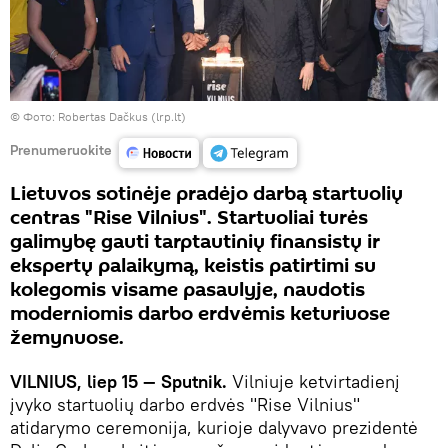
©
Фото: Robertas Dačkus (lrp.lt)
Prenumeruokite
Lietuvos sotinėje pradėjo darbą startuolių
centras "Rise Vilnius". Startuoliai turės
galimybę gauti tarptautinių finansistų ir
ekspertų palaikymą, keistis patirtimi su
kolegomis visame pasaulyje, naudotis
moderniomis darbo erdvėmis keturiuose
žemynuose.
VILNIUS, liep 15 — Sputnik.
Vilniuje ketvirtadienį
įvyko startuolių darbo erdvės "Rise Vilnius"
atidarymo ceremonija, kurioje dalyvavo prezidentė