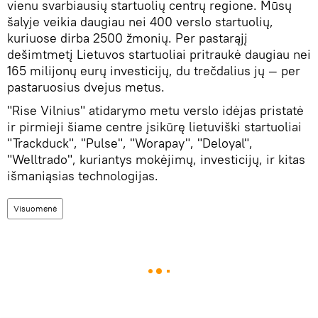
vienu svarbiausių startuolių centrų regione. Mūsų
šalyje veikia daugiau nei 400 verslo startuolių,
kuriuose dirba 2500 žmonių. Per pastarąjį
dešimtmetį Lietuvos startuoliai pritraukė daugiau nei
165 milijonų eurų investicijų, du trečdalius jų — per
pastaruosius dvejus metus.
"Rise Vilnius" atidarymo metu verslo idėjas pristatė
ir pirmieji šiame centre įsikūrę lietuviški startuoliai
"Trackduck", "Pulse", "Worapay", "Deloyal",
"Welltrado", kuriantys mokėjimų, investicijų, ir kitas
išmaniąsias technologijas.
Visuomenė