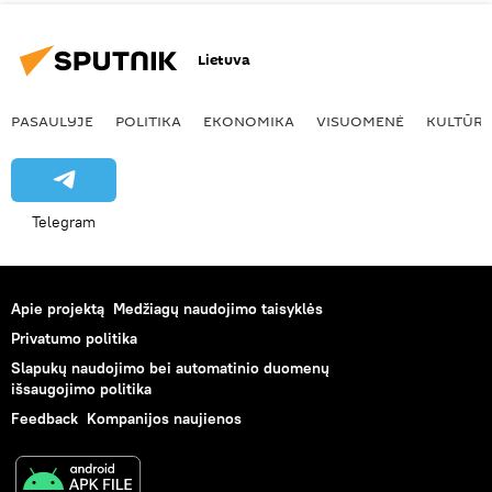
Lietuva
PASAULYJE
POLITIKA
EKONOMIKA
VISUOMENĖ
KULTŪR
Telegram
Apie projektą
Medžiagų naudojimo taisyklės
Privatumo politika
Slapukų naudojimo bei automatinio duomenų
išsaugojimo politika
Feedback
Kompanijos naujienos