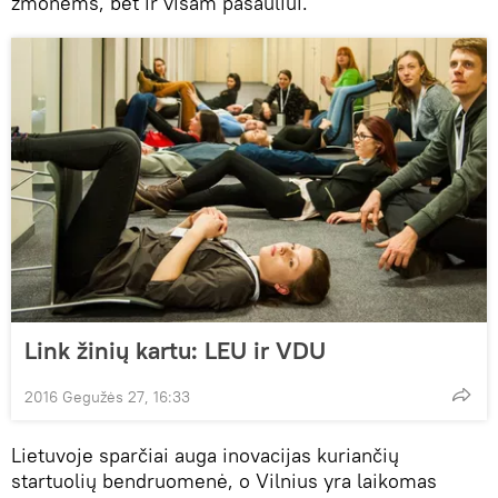
žmonėms, bet ir visam pasauliui.
Link žinių kartu: LEU ir VDU
2016 Gegužės 27, 16:33
Lietuvoje sparčiai auga inovacijas kuriančių
startuolių bendruomenė, o Vilnius yra laikomas