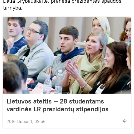
Dalia Grybauskaitė, praneša prezidentės spaudos
tarnyba.
Lietuvos ateitis — 28 studentams
vardinės LR prezidentų stipendijos
2016 Liepos 1, 09:56