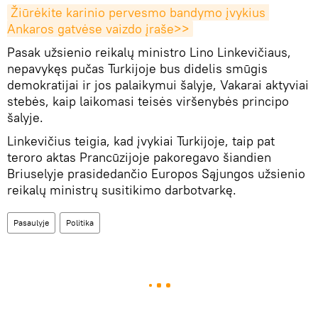
Žiūrėkite karinio pervesmo bandymo įvykius 
Ankaros gatvėse vaizdo įraše>>
Pasak užsienio reikalų ministro Lino Linkevičiaus,
nepavykęs pučas Turkijoje bus didelis smūgis
demokratijai ir jos palaikymui šalyje, Vakarai aktyviai
stebės, kaip laikomasi teisės viršenybės principo
šalyje.
Linkevičius teigia, kad įvykiai Turkijoje, taip pat
teroro aktas Prancūzijoje pakoregavo šiandien
Briuselyje prasidedančio Europos Sąjungos užsienio
reikalų ministrų susitikimo darbotvarkę.
Pasaulyje
Politika