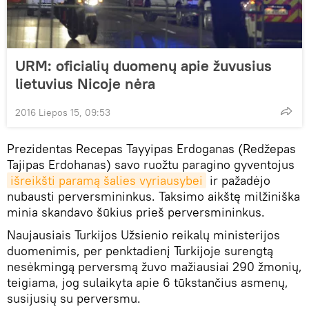
URM: oficialių duomenų apie žuvusius
lietuvius Nicoje nėra
2016 Liepos 15, 09:53
Prezidentas Recepas Tayyipas Erdoganas (Redžepas
Tajipas Erdohanas) savo ruožtu paragino gyventojus
išreikšti paramą šalies vyriausybei
ir pažadėjo
nubausti perversmininkus. Taksimo aikštę milžiniška
minia skandavo šūkius prieš perversmininkus.
Naujausiais Turkijos Užsienio reikalų ministerijos
duomenimis, per penktadienį Turkijoje surengtą
nesėkmingą perversmą žuvo mažiausiai 290 žmonių,
teigiama, jog sulaikyta apie 6 tūkstančius asmenų,
susijusių su perversmu.