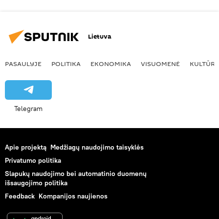
Lietuva
PASAULYJE
POLITIKA
EKONOMIKA
VISUOMENĖ
KULTŪR
Telegram
Apie projektą
Medžiagų naudojimo taisyklės
Privatumo politika
Slapukų naudojimo bei automatinio duomenų
išsaugojimo politika
Feedback
Kompanijos naujienos