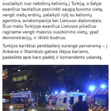
susilaikyti nuo nebūtinų kelionių į Turkiją, o šalyje
esančius tautiečius pasirinkti saugią buvimo vietą,
vengti viešų erdvių, palaikyti ryšį su kelionių
agentūra, aviakompanija bei Lietuvos diplomatais.
Šiuo metu Turkijoje esančius Lietuvos piliečius
raginame vengti masinio susibūrimo vietų, ypač
demonstracijų, ir išlikti budrius.
Turkijos kariškiai penktadienį surengė perversmą — į
Ankaros ir Stambulo gatves išėjus kariams,
paskelbta apie karo padėtį ir komendanto valandą.