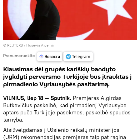
©
REUTERS
/ Huseyin Aldemir
Prenumeruokite
Klausimas dėl grupės kariškių bandyto
įvykdyti perversmo Turkijoje bus įtrauktas į
pirmadienio Vyriausybės pasitarimą.
VILNIUS, liep 18 — Sputnik.
Premjeras Algirdas
Butkevičius paskelbė, kad pirmadienį Vyriausybė
aptars pučo Turkijoje pasekmes, paskelbė spaudos
tarnyba.
Atsižvelgdamas į Užsienio reikalų ministerijos
(URM) rekomendacijas premjeras taip pat ragina