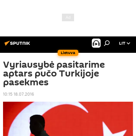
LIT
Lietuva
Vyriausybė pasitarime
aptars pučo Turkijoje
pasekmes
10:15 18.07.2016