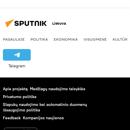
Lietuva
PASAULYJE
POLITIKA
EKONOMIKA
VISUOMENĖ
KULTŪR
Telegram
Apie projektą
Medžiagų naudojimo taisyklės
Privatumo politika
Slapukų naudojimo bei automatinio duomenų
išsaugojimo politika
Feedback
Kompanijos naujienos