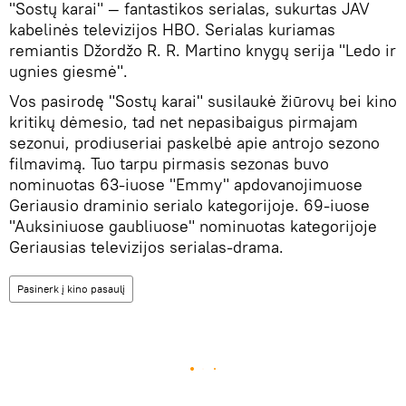
"Sostų karai" — fantastikos serialas, sukurtas JAV
kabelinės televizijos HBO. Serialas kuriamas
remiantis Džordžo R. R. Martino knygų serija "Ledo ir
ugnies giesmė".
Vos pasirodę "Sostų karai" susilaukė žiūrovų bei kino
kritikų dėmesio, tad net nepasibaigus pirmajam
sezonui, prodiuseriai paskelbė apie antrojo sezono
filmavimą. Tuo tarpu pirmasis sezonas buvo
nominuotas 63-iuose "Emmy" apdovanojimuose
Geriausio draminio serialo kategorijoje. 69-iuose
"Auksiniuose gaubliuose" nominuotas kategorijoje
Geriausias televizijos serialas-drama.
Pasinerk į kino pasaulį