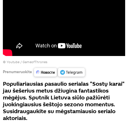
©
Youtube / GameofThrones
Prenumeruokite
Populiariausias pasaulio serialas "Sostų karai"
jau šešerius metus džiugina fantastikos
mėgėjus. Sputnik Lietuva siūlo pažiūrėti
juokingiausius šeštojo sezono momentus.
Susidraugaukite su mėgstamiausio serialo
aktoriais.