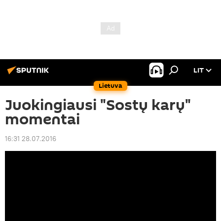
LIT
Lietuva
Juokingiausi "Sostų karų"
momentai
16:31 28.07.2016