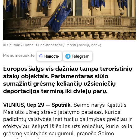
© Sputnik / Наталья Селиверстова
/
Pereiti į medijų banką
Prenumeruokite
Europos šalys vis dažniau tampa teroristinių
atakų objektais. Parlamentaras siūlo
sumažinti grėsmę keliančių užsieniečių
deportacijos terminą iki dviejų parų.
VILNIUS, liep 29 — Sputnik.
Seimo narys Kęstutis
Masiulis užregistravo įstatymo pataisas, kurios
padidintų valstybės institucijų galimybes greičiau ir
efektyviau išsiųsti iš šalies užsieniečius, kurie kelia
grėsmę valstybės saugumui, praneša Seimo