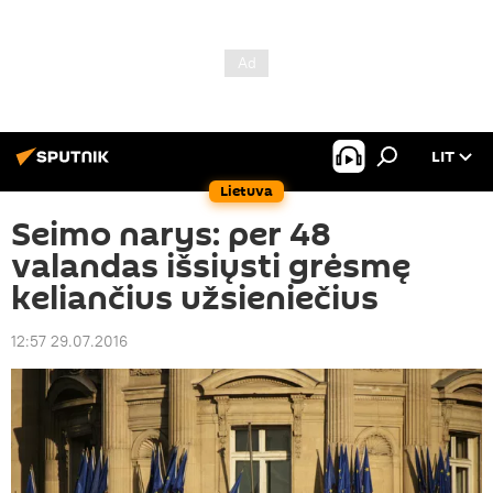
LIT
Lietuva
Seimo narys: per 48
valandas išsiųsti grėsmę
keliančius užsieniečius
12:57 29.07.2016