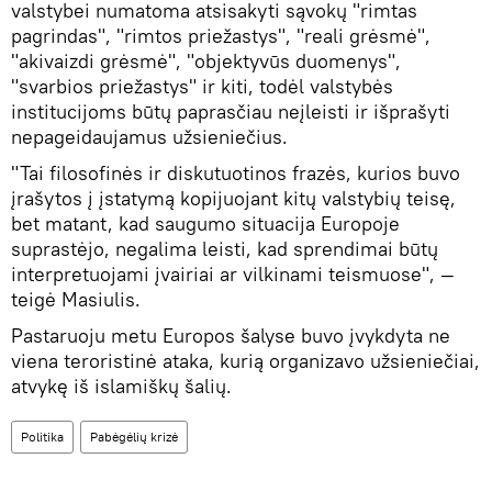
valstybei numatoma atsisakyti sąvokų "rimtas
pagrindas", "rimtos priežastys", "reali grėsmė",
"akivaizdi grėsmė", "objektyvūs duomenys",
"svarbios priežastys" ir kiti, todėl valstybės
institucijoms būtų paprasčiau neįleisti ir išprašyti
nepageidaujamus užsieniečius.
"Tai filosofinės ir diskutuotinos frazės, kurios buvo
įrašytos į įstatymą kopijuojant kitų valstybių teisę,
bet matant, kad saugumo situacija Europoje
suprastėjo, negalima leisti, kad sprendimai būtų
interpretuojami įvairiai ar vilkinami teismuose", —
teigė Masiulis.
Pastaruoju metu Europos šalyse buvo įvykdyta ne
viena teroristinė ataka, kurią organizavo užsieniečiai,
atvykę iš islamiškų šalių.
Politika
Pabėgėlių krizė