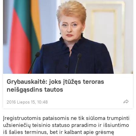
Grybauskaitė: joks įtūžęs teroras
neišgąsdins tautos
2016 Liepos 15, 10:48
Įregistruotomis pataisomis ne tik siūloma trumpinti
užsieniečių teisinio statuso praradimo ir išsiuntimo
iš šalies terminus, bet ir kalbant apie grėsmę