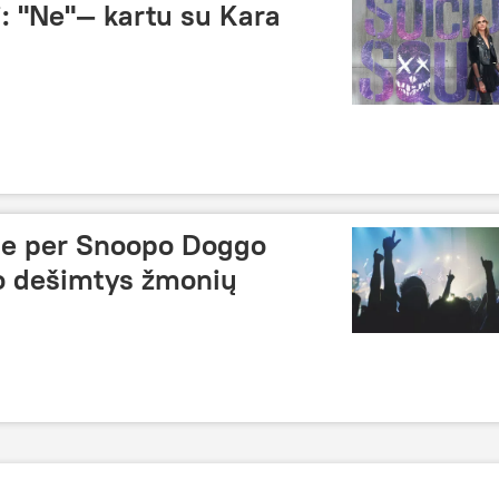
: "Ne"— kartu su Kara
je per Snoopo Doggo
o dešimtys žmonių