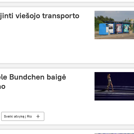
inti viešojo transporto
ele Bundchen baigė
mo
Sveiki atvykę į Rio