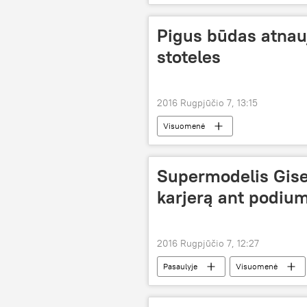
Pigus būdas atnauj
stoteles
2016 Rugpjūčio 7, 13:15
Visuomenė
Supermodelis Gis
karjerą ant podiu
2016 Rugpjūčio 7, 12:27
Pasaulyje
Visuomenė