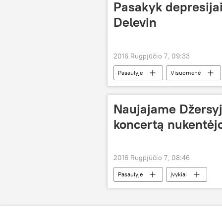
Pasakyk depresijai
Delevin
2016 Rugpjūčio 7, 09:33
Pasaulyje
Visuomenė
Naujajame Džersy
koncertą nukentėj
2016 Rugpjūčio 7, 08:46
Pasaulyje
Įvykiai