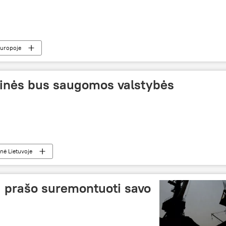
Europoje
inės bus saugomos valstybės
ė Lietuvoje
 prašo suremontuoti savo