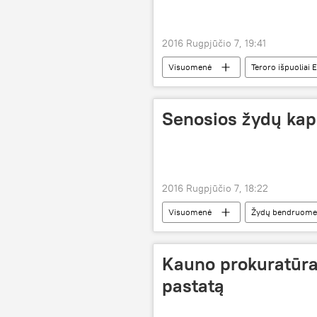
2016 Rugpjūčio 7, 19:41
Visuomenė
Teroro išpuoliai 
Senosios žydų kap
2016 Rugpjūčio 7, 18:22
Visuomenė
Žydų bendruomen
Kauno prokuratūra
pastatą