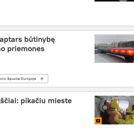
 aptars būtinybę
mo priemones
roro išpuoliai Europoje
čiai: pikačiu mieste