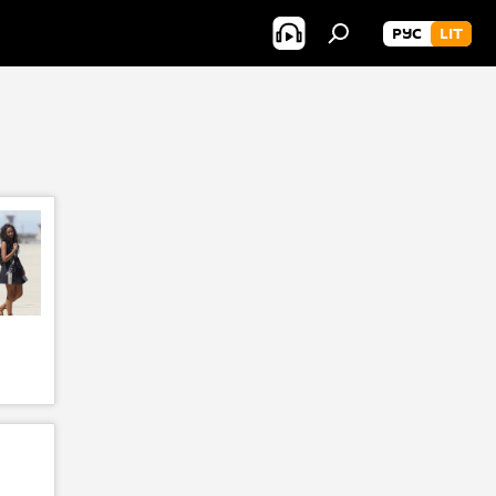
РУС
LIT