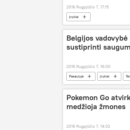
2016 Rugpjūčio 7, 17:15
Įvykiai
Belgijos vadovybė
sustiprinti saugu
2016 Rugpjūčio 7, 16:00
Pasaulyje
Įvykiai
Te
Pokemon Go atvirkš
medžioja žmones
2016 Rugpjūčio 7, 14:02