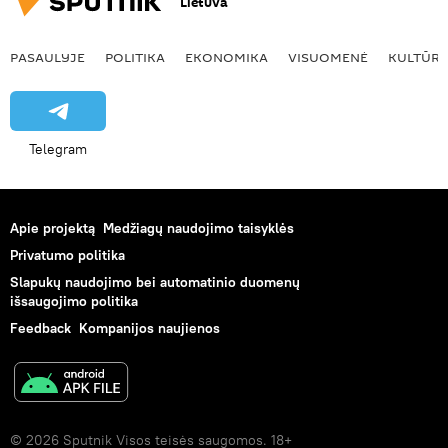
Lietuva
PASAULYJE
POLITIKA
EKONOMIKA
VISUOMENĖ
KULTŪR
Telegram
Apie projektą
Medžiagų naudojimo taisyklės
Privatumo politika
Slapukų naudojimo bei automatinio duomenų
išsaugojimo politika
Feedback
Kompanijos naujienos
© 2026 Sputnik Visos teisės saugomos. 18+