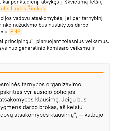
 kai penktadienį, atvykęs į iškvietimą Telšių
rulis Liudas Šimkus
.
licijos vadovų atsakomybės, jei per tarnybinį
cininko nužudymo bus nustatytos darbo
neša
BNS
.
ai principingu", planuojant tolesnius veiksmus.
sys nuo generalinio komisaro veiksmų ir
 esminės tarnybos organizavimo
pskrities vyriausiojo policijos
 atsakomybės klausimą. Jeigu bus
 lygmens darbo brokas, aš kelsiu
vadovų atsakomybės klausimą", — kalbėjo