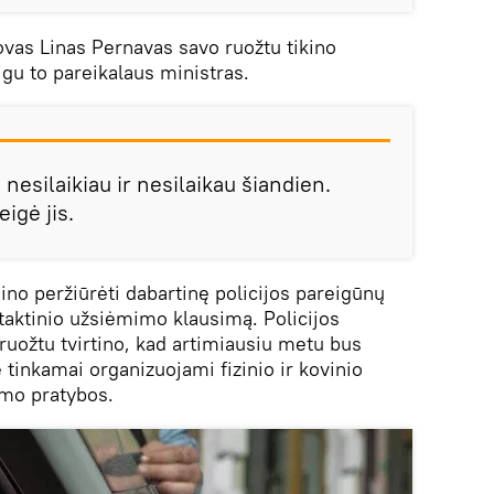
vas Linas Pernavas savo ruožtu tikino
igu to pareikalaus ministras.
nesilaikiau ir nesilaikau šiandien.
igė jis.
ino peržiūrėti dabartinę policijos pareigūnų
 taktinio užsiėmimo klausimą. Policijos
ruožtu tvirtino, kad artimiausiu metu bus
e tinkamai organizuojami fizinio ir kovinio
mo pratybos.