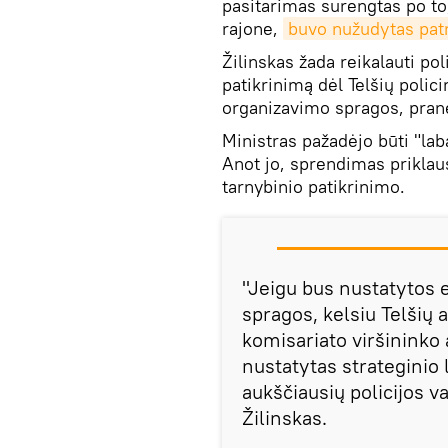
pasitarimas surengtas po to,
rajone,
buvo nužudytas pat
Žilinskas žada reikalauti po
patikrinimą dėl Telšių poli
organizavimo spragos, pra
Ministras pažadėjo būti "lab
Anot jo, sprendimas priklau
tarnybinio patikrinimo.
"Jeigu bus nustatytos
spragos, kelsiu Telšių a
komisariato viršininko
nustatytas strateginio
aukščiausių policijos 
Žilinskas.