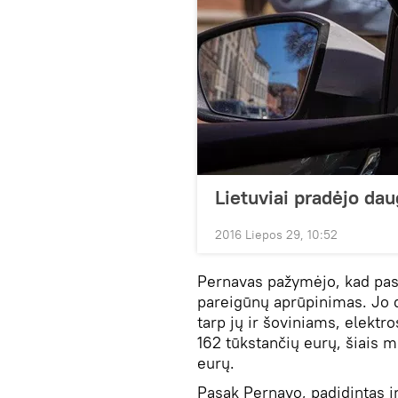
Lietuviai pradėjo daug
2016 Liepos 29, 10:52
Pernavas pažymėjo, kad past
pareigūnų aprūpinimas. Jo d
tarp jų ir šoviniams, elektr
162 tūkstančių eurų, šiais 
eurų.
Pasak Pernavo, padidintas ir