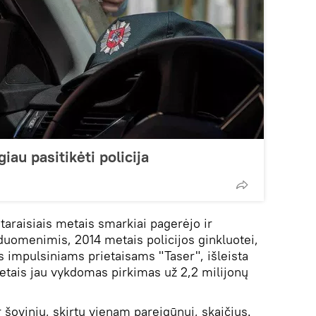
iau pasitikėti policija
araisiais metais smarkiai pagerėjo ir
uomenimis, 2014 metais policijos ginkluotei,
os impulsiniams prietaisams "Taser", išleista
metais jau vykdomas pirkimas už 2,2 milijonų
 šovinių, skirtų vienam pareigūnui, skaičius.