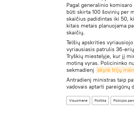
Pagal generalinio komisaro p
būti skirta 100 šovinių per 
skaičius padidintas iki 50, ki
kitais metais planuojama pa
skaičių.
Telšių apskrities vyriausiojo
vyriausiasis patrulis 36-erių
Tryškių miestelyje, kur jį mi
motiną vyras. Policininko 
sekmadienį
skyrė trijų mė
Antradienį ministras taip pa
vadovais aptarti pareigūnų 
Visuomenė
Politika
Policijos par