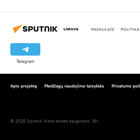
Lietuva
PASAULYJE
POLITIKA
Telegram
Apie projektą
Medžiagų naudojimo taisyklės
Privatumo poli
© 2026 Sputnik Visos teisės saugomos. 18+