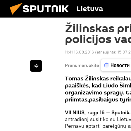
Lietuva
Žilinskas p
policijos 
11:41 16.08.2016
(atnaujinta:
15:07 
Prenumeruokite
Tomas Žilinskas reikala
paaiškės, kad Liudo Šim
organizavimo spragų. Ga
priimtas,pasibaigus tyri
VILNIUS, rugp 16 — Sputnik.
antradienį susitiko su Lietu
Pernavu aptarti pareigūnų 