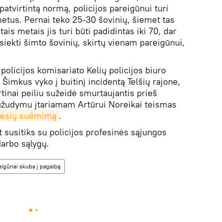
atvirtintą normą, policijos pareigūnui turi
metus. Pernai teko 25-30 šovinių, šiemet tas
tais metais jis turi būti padidintas iki 70, dar
siekti šimto šovinių, skirtų vienam pareigūnui,
 policijos komisariato Kelių policijos biuro
 Šimkus vyko į buitinį incidentą Telšių rajone,
rtinai peiliu sužeidė smurtaujantis prieš
nužudymu įtariamam Artūrui Noreikai teismas
nesių suėmimą
.
t susitiks su policijos profesinės sąjungos
darbo sąlygų.
eigūnai skuba į pagalbą