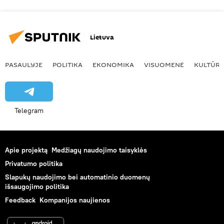
Lietuva
PASAULYJE
POLITIKA
EKONOMIKA
VISUOMENĖ
KULTŪR
Telegram
Apie projektą
Medžiagų naudojimo taisyklės
Privatumo politika
Slapukų naudojimo bei automatinio duomenų
išsaugojimo politika
Feedback
Kompanijos naujienos