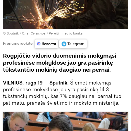
© Sputnik / Олег Смыслов
/
Pereiti į medijų banką
Prenumeruokite
Rugpjūčio vidurio duomenimis mokymąsi
profesinėse mokyklose jau yra pasirinkę
tūkstantčiu mokinių daugiau nei pernai.
VILNIUS, rugp 19 — Sputnik.
Šiemet mokymąsi
profesinėse mokyklose jau yra pasirinkę 14,3
tūkstančių mokinių, kas 7% daugiau nei pernai tuo
pat metu, praneša švietimo ir mokslo ministerija.