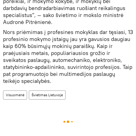
poreikiai, ir mokymo kokybė, ir mokyklų bei
darbdavių bendradarbiavimas ruošiant reikalingus
specialistus", — sako švietimo ir mokslo ministrė
Audronė Pitrėnienė.
Nors priėmimas į profesines mokyklas dar tęsiasi, 13
profesinio mokymo įstaigų jau yra gavusios daugiau
kaip 60% būsimųjų mokinių paraiškų. Kaip ir
praėjusiais metais, populiariausios grožio ir
sveikatos paslaugų, automechaniko, elektroniko,
statybininko-apdailininko, suvirintojo profesijos. Taip
pat programuotojo bei multimedijos paslaugų
teikėjo specialybės.
Visuomenė
Švietimas Lietuvoje