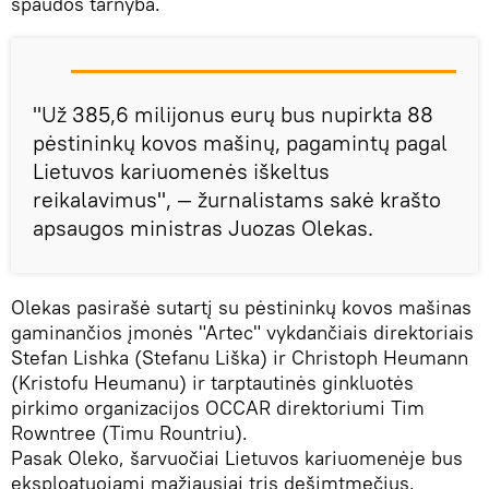
spaudos tarnyba.
"Už 385,6 milijonus eurų bus nupirkta 88
pėstininkų kovos mašinų, pagamintų pagal
Lietuvos kariuomenės iškeltus
reikalavimus", — žurnalistams sakė krašto
apsaugos ministras Juozas Olekas.
Olekas pasirašė sutartį su pėstininkų kovos mašinas
gaminančios įmonės "Artec" vykdančiais direktoriais
Stefan Lishka (Stefanu Liška) ir Christoph Heumann
(Kristofu Heumanu) ir tarptautinės ginkluotės
pirkimo organizacijos OCCAR direktoriumi Tim
Rowntree (Timu Rountriu).
Pasak Oleko, šarvuočiai Lietuvos kariuomenėje bus
eksploatuojami mažiausiai tris dešimtmečius.