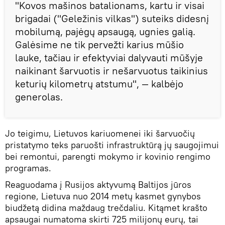
"Kovos mašinos batalionams, kartu ir visai
brigadai ("Geležinis vilkas") suteiks didesnį
mobilumą, pajėgų apsaugą, ugnies galią.
Galėsime ne tik pervežti karius mūšio
lauke, tačiau ir efektyviai dalyvauti mūšyje
naikinant šarvuotis ir nešarvuotus taikinius
keturių kilometrų atstumu", — kalbėjo
generolas.
Jo teigimu, Lietuvos kariuomenei iki šarvuočių
pristatymo teks paruošti infrastruktūrą jų saugojimui
bei remontui, parengti mokymo ir kovinio rengimo
programas.
Reaguodama į Rusijos aktyvumą Baltijos jūros
regione, Lietuva nuo 2014 metų kasmet gynybos
biudžetą didina maždaug trečdaliu. Kitąmet krašto
apsaugai numatoma skirti 725 milijonų eurų, tai