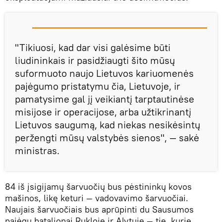
"Tikiuosi, kad dar visi galėsime būti
liudininkais ir pasidžiaugti šito mūsų
suformuoto naujo Lietuvos kariuomenės
pajėgumo pristatymu čia, Lietuvoje, ir
pamatysime gal jį veikiantį tarptautinėse
misijose ir operacijose, arba užtikrinantį
Lietuvos saugumą, kad niekas nesikėsintų
peržengti mūsų valstybės sienos", — sakė
ministras.
84 iš įsigijamų šarvuočių bus pėstininkų kovos
mašinos, likę keturi — vadovavimo šarvuočiai.
Naujais šarvuočiais bus aprūpinti du Sausumos
pajėgų batalionai Rukloje ir Alytuje — tie, kurie