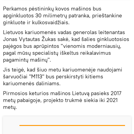
Perkamos pėstininkų kovos mašinos bus
apginkluotos 30 milimetrų patranka, prieštankine
ginkluote ir kulkosvaidžiais.
Lietuvos kariuomenės vadas generolas leitenantas
Jonas Vytautas Žukas sakė, kad šalies ginkluotosios
pajėgos bus aprūpintos "vienomis moderniausių,
pagal mūsų specialistų iškeltus reikalavimus
pagamintų mašinų".
Jis teigė, kad šiuo metu kariuomenėje naudojami
šarvuočiai "M113" bus perskirstyti kitiems
kariuomenės daliniams.
Pirmosios keturios mašinos Lietuvą pasieks 2017
metų pabaigoje, projekto trukmė siekia iki 2021
metų.