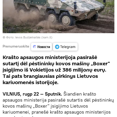
©
Фото: Ievos Budzeikaitės (kam.lt)
Prenumeruokite
Krašto apsaugos ministerijoja pasirašė
sutartį dėl pėstininkų kovos mašinų „Boxer“
įsigijimo iš Vokietijos už 386 milijonų eurų.
Tai pats brangiausias pirkinys Lietuvos
kariuomenės istorijoje.
VILNIUS, rugp 22 — Sputnik.
Šiandien krašto
apsaugos ministerija pasirašė sutartis dėl pėstininkų
kovos mašinų „Boxer" įsigijimo Lietuvos
kariuomenei, pranešė krašto apsaugos ministerijos