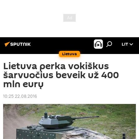
LIT
Lietuva
Lietuva perka vokiškus
šarvuočius beveik už 400
mln eurų
10:25 22.08.2016