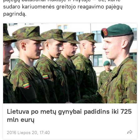
sudaro kariuomenės greitojo reagavimo pajėgų
pagrindą.
Lietuva po metų gynybai padidins iki 725
mln eurų
2016 Liepos 20, 17:40