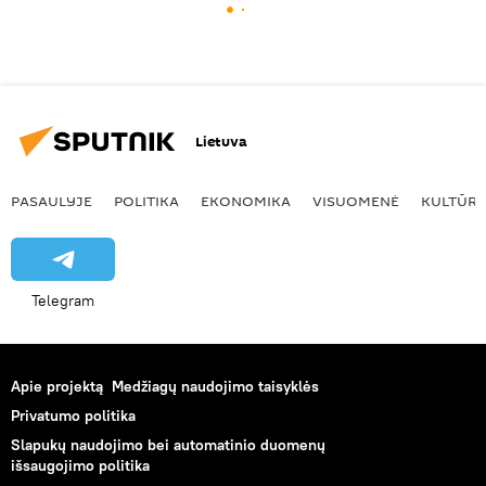
Lietuva
PASAULYJE
POLITIKA
EKONOMIKA
VISUOMENĖ
KULTŪR
Telegram
Apie projektą
Medžiagų naudojimo taisyklės
Privatumo politika
Slapukų naudojimo bei automatinio duomenų
išsaugojimo politika