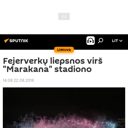
LIT
Lietuva
Fejerverkų liepsnos virš
"Marakana" stadiono
14:08 22.08.2016