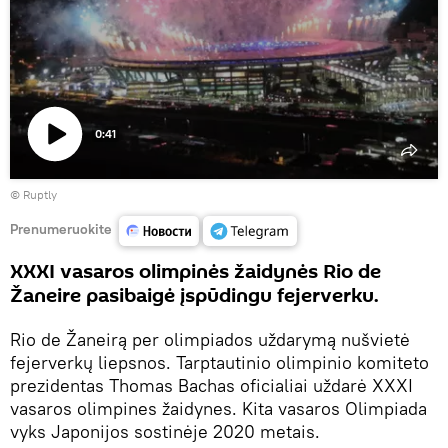
0:41
Paleisti
©
Ruptly
vaizdo
įrašą
Prenumeruokite
XXXI vasaros olimpinės žaidynės Rio de
Žaneire pasibaigė įspūdingu fejerverku.
Rio de Žaneirą per olimpiados uždarymą nušvietė
fejerverkų liepsnos. Tarptautinio olimpinio komiteto
prezidentas Thomas Bachas oficialiai uždarė XXXI
vasaros olimpines žaidynes. Kita vasaros Olimpiada
vyks Japonijos sostinėje 2020 metais.