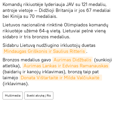
Komandų rikiuotėje lyderiauja JAV su 121 medaliu,
antroje vietoje — Didžioji Britanija ir jos 67 medaliai
bei Kinija su 70 medaliais.
Lietuvos nacionalinė rinktinė Olimpiados komandų
rikiuotėje užėmė 64-ą vietą. Lietuviai pelnė vieną
sidabro ir tris bronzos medalius.
Sidabru Lietuvą nudžiugino irkluotojų duetas
Mindaugas Griškonis ir Saulius Ritteris
.
Bronzos medalius gavo
Aurimas Didžbalis
(sunkioji
atletika),
Aurimas Lankas ir Edvinas Ramanauskas
(baidarių ir kanojų irklavimas), bronzą taip pat
laimėjo
Donata Vištartaitė ir Milda Valčiukaitė 
(irklavimas).
Multimedia
Sveiki atvykę į Rio