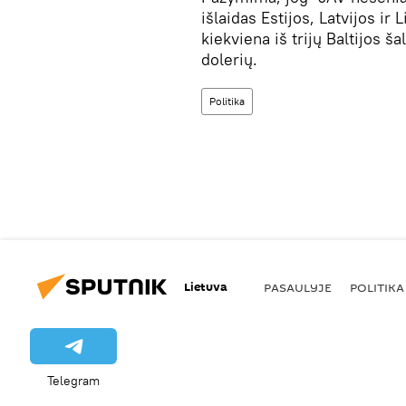
išlaidas Estijos, Latvijos i
kiekviena iš trijų Baltijos 
dolerių.
Politika
Lietuva
PASAULYJE
POLITIKA
Telegram