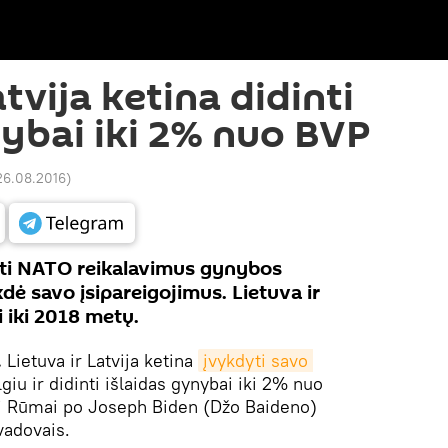
atvija ketina didinti
nybai iki 2% nuo BVP
 26.08.2016
)
dyti NATO reikalavimus gynybos
kdė savo įsipareigojimus. Lietuva ir
i iki 2018 metų.
.
Lietuva ir Latvija ketina
įvykdyti savo 
lgiu ir didinti išlaidas gynybai iki 2% nuo
ji Rūmai po Joseph Biden (Džo Baideno)
vadovais.