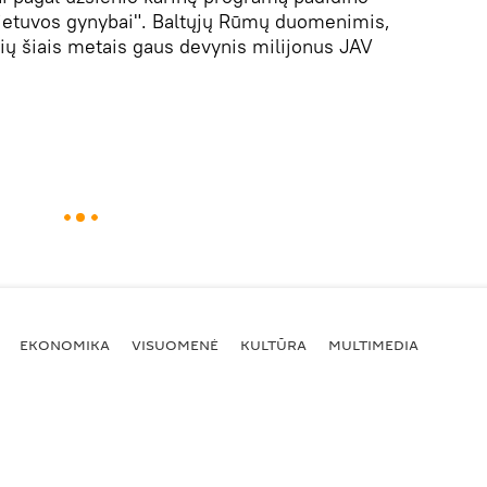
r Lietuvos gynybai". Baltųjų Rūmų duomenimis,
šalių šiais metais gaus devynis milijonus JAV
EKONOMIKA
VISUOMENĖ
KULTŪRA
MULTIMEDIA