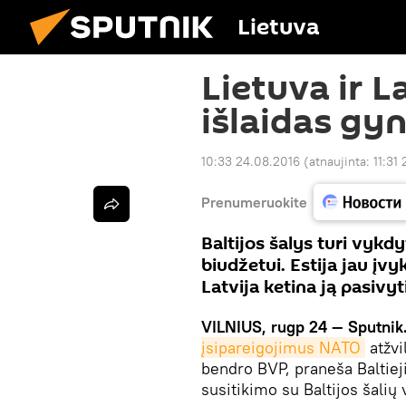
Lietuva
Lietuva ir L
išlaidas gy
10:33 24.08.2016
(atnaujinta:
11:31
Prenumeruokite
Baltijos šalys turi vyk
biudžetui. Estija jau įvy
Latvija ketina ją pasivyt
VILNIUS, rugp 24 — Sputnik
įsipareigojimus NATO
atžvi
bendro BVP, praneša Baltie
susitikimo su Baltijos šalių 