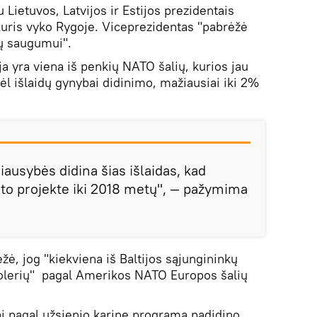
 Lietuvos, Latvijos ir Estijos prezidentais
kuris vyko Rygoje. Viceprezidentas "pabrėžė
ių saugumui".
a yra viena iš penkių NATO šalių, kurios jau
l išlaidų gynybai didinimo, mažiausiai iki 2%
riausybės didina šias išlaidas, kad
žeto projekte iki 2018 metų", — pažymima
ėžė, jog "kiekviena iš Baltijos sąjungininkų
dolerių" pagal Amerikos NATO Europos šalių
i pagal užsienio karinę programą padidino