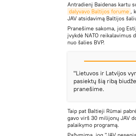
Antradienį Baidenas kartu su
dalyvavo Baltijos forume
, 
JAV atsidavimą Baltijos šal
Pranešime sakoma, jog Estij
įvykdė NATO reikalavimus dė
nuo šalies BVP.
"Lietuvos ir Latvijos vy
pasiektų šią ribą biud
pranešime.
Taip pat Baltieji Rūmai pabr
gavo virš 30 milijonų JAV 
palaikymo programą.
Pažymima, jog "JAV nesenia