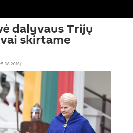
vė dalyvaus Trijų
yvai skirtame
 25.08.2016
)