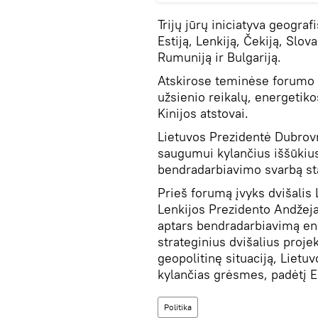
Trijų jūrų iniciatyva geografi
Estiją, Lenkiją, Čekiją, Slova
Rumuniją ir Bulgariją.
Atskirose teminėse forumo d
užsienio reikalų, energetikos
Kinijos atstovai.
Lietuvos Prezidentė Dubrov
saugumui kylančius iššūkius, 
bendradarbiavimo svarbą st
Prieš forumą įvyks dvišalis
Lenkijos Prezidento Andžeja
aptars bendradarbiavimą ene
strateginius dvišalius proj
geopolitinę situaciją, Lietu
kylančias grėsmes, padėtį E
Politika