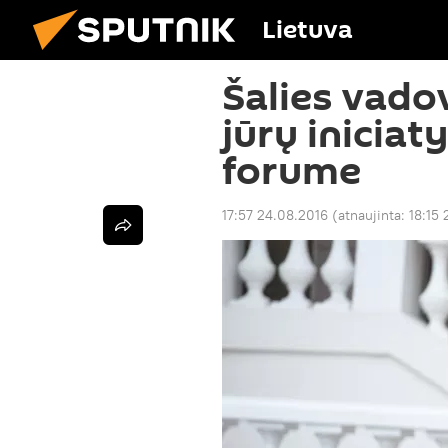
Lietuva
Šalies vado
jūrų iniciat
forume
17:57 24.08.2016
(atnaujinta:
18:15