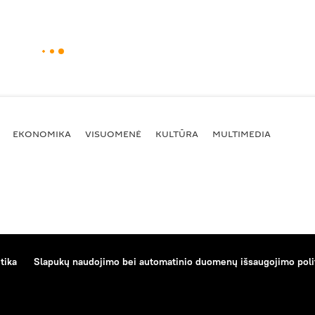
EKONOMIKA
VISUOMENĖ
KULTŪRA
MULTIMEDIA
tika
Slapukų naudojimo bei automatinio duomenų išsaugojimo poli