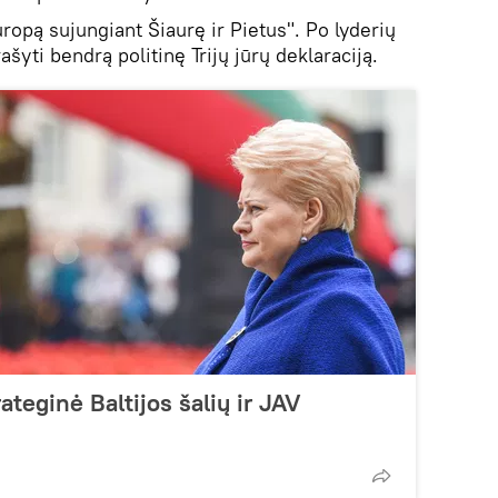
ropą sujungiant Šiaurę ir Pietus". Po lyderių
šyti bendrą politinę Trijų jūrų deklaraciją.
ateginė Baltijos šalių ir JAV