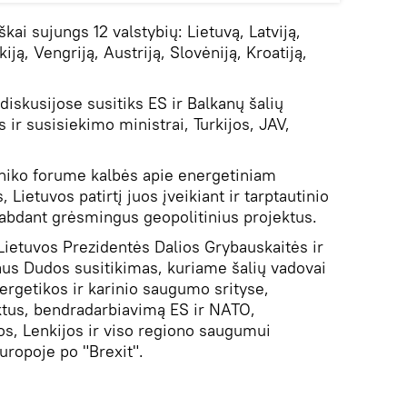
škai sujungs 12 valstybių: Lietuvą, Latviją,
kiją, Vengriją, Austriją, Slovėniją, Kroatiją,
iskusijose susitiks ES ir Balkanų šalių
 ir susisiekimo ministrai, Turkijos, JAV,
niko forume kalbės apie energetiniam
Lietuvos patirtį juos įveikiant ir tarptautinio
abdant grėsmingus geopolitinius projektus.
 Lietuvos Prezidentės Dalios Grybauskaitės ir
us Dudos susitikimas, kuriame šalių vadovai
rgetikos ir karinio saugumo srityse,
ektus, bendradarbiavimą ES ir NATO,
vos, Lenkijos ir viso regiono saugumui
uropoje po "Brexit".