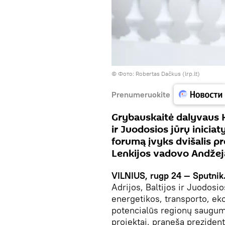
©
Фото: Robertas Dačkus (lrp.lt)
Prenumeruokite
Grybauskaitė dalyvaus K
ir Juodosios jūrų iniciat
forumą įvyks dvišalis pr
Lenkijos vadovo Andžej
VILNIUS, rugp 24 — Sputnik
Adrijos, Baltijos ir Juodos
energetikos, transporto, ek
potencialūs regionų saugumu
projektai, praneša preziden