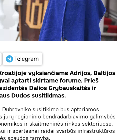
roatijoje vyksiančiame Adrijos, Baltijos
yvai aptarti skirtame forume. Prieš
ezidentės Dalios Grybauskaitės ir
aus Dudos susitikimas.
.
Dubrovniko susitikime bus aptariamos
ios jūrų regioninio bendradarbiavimo galimybės
onomikos ir skaitmeninės rinkos sektoriuose,
i ir spartesnei raidai svarbūs infrastruktūros
tės spaudos tarnyba.