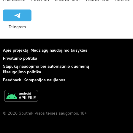
Telegram
Apie projektą
Medžiagų naudojimo taisyklės
Privatumo politika
Slapukų naudojimo bei automatinio duomenų
išsaugojimo politika
Feedback
Kompanijos naujienos
© 2026 Sputnik Visos teisės saugomos. 18+