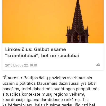
Linkevičius: Galbūt esame
"kremliofobai", bet ne rusofobai
2016 Liepos 22, 16:18
"Šiaurės ir Baltijos šalių pozicijos svarbiausiais
užsienio politikos klausimais dažniausiai yra labai
panašios, todėl dabartinės sudėtingos geopolitinės
situacijos kontekste mūsų regiono veiksmų
koordinacija įgauna dar didesnę reikšmę. Tik
kalbėdami vienu balsu būsime geriau išgirsti bei