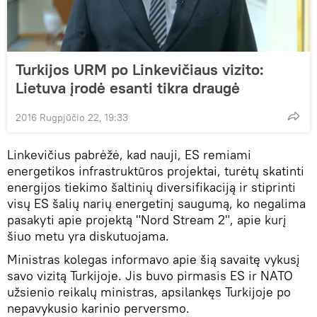
Turkijos URM po Linkevičiaus vizito:
Lietuva įrodė esanti tikra draugė
2016 Rugpjūčio 22, 19:33
Linkevičius pabrėžė, kad nauji, ES remiami
energetikos infrastruktūros projektai, turėtų skatinti
energijos tiekimo šaltinių diversifikaciją ir stiprinti
visų ES šalių narių energetinį saugumą, ko negalima
pasakyti apie projektą "Nord Stream 2", apie kurį
šiuo metu yra diskutuojama.
Ministras kolegas informavo apie šią savaitę vykusį
savo vizitą Turkijoje. Jis buvo pirmasis ES ir NATO
užsienio reikalų ministras, apsilankęs Turkijoje po
nepavykusio karinio perversmo.