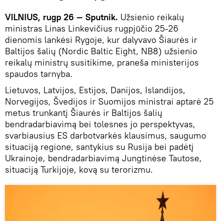
VILNIUS, rugp 26 — Sputnik.
Užsienio reikalų
ministras Linas Linkevičius rugpjūčio 25-26
dienomis lankėsi Rygoje, kur dalyvavo Šiaurės ir
Baltijos šalių (Nordic Baltic Eight, NB8) užsienio
reikalų ministrų susitikime, praneša ministerijos
spaudos tarnyba.
Lietuvos, Latvijos, Estijos, Danijos, Islandijos,
Norvegijos, Švedijos ir Suomijos ministrai aptarė 25
metus trunkantį Šiaurės ir Baltijos šalių
bendradarbiavimą bei tolesnes jo perspektyvas,
svarbiausius ES darbotvarkės klausimus, saugumo
situaciją regione, santykius su Rusija bei padėtį
Ukrainoje, bendradarbiavimą Jungtinėse Tautose,
situaciją Turkijoje, kovą su terorizmu.