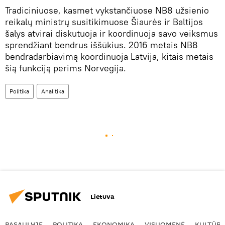
Tradiciniuose, kasmet vykstančiuose NB8 užsienio
reikalų ministrų susitikimuose Šiaurės ir Baltijos
šalys atvirai diskutuoja ir koordinuoja savo veiksmus
sprendžiant bendrus iššūkius. 2016 metais NB8
bendradarbiavimą koordinuoja Latvija, kitais metais
šią funkciją perims Norvegija.
Politika
Analitika
Lietuva
PASAULYJE
POLITIKA
EKONOMIKA
VISUOMENĖ
KULTŪR