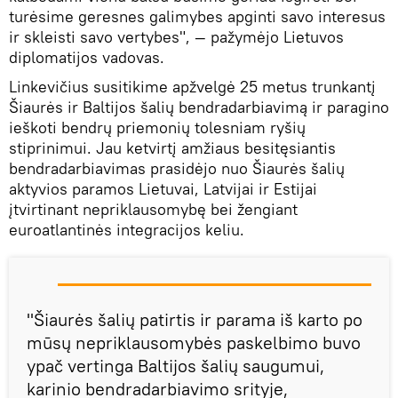
turėsime geresnes galimybes apginti savo interesus
ir skleisti savo vertybes", — pažymėjo Lietuvos
diplomatijos vadovas.
Linkevičius susitikime apžvelgė 25 metus trunkantį
Šiaurės ir Baltijos šalių bendradarbiavimą ir paragino
ieškoti bendrų priemonių tolesniam ryšių
stiprinimui. Jau ketvirtį amžiaus besitęsiantis
bendradarbiavimas prasidėjo nuo Šiaurės šalių
aktyvios paramos Lietuvai, Latvijai ir Estijai
įtvirtinant nepriklausomybę bei žengiant
euroatlantinės integracijos keliu.
"Šiaurės šalių patirtis ir parama iš karto po
mūsų nepriklausomybės paskelbimo buvo
ypač vertinga Baltijos šalių saugumui,
karinio bendradarbiavimo srityje,