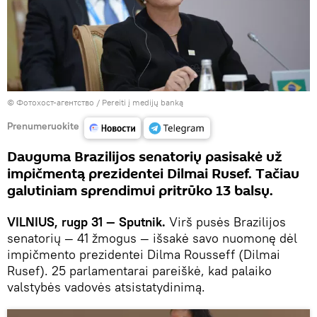
© Фотохост-агентство
/
Pereiti į medijų banką
Prenumeruokite
Dauguma Brazilijos senatorių pasisakė už
impičmentą prezidentei Dilmai Rusef. Tačiau
galutiniam sprendimui pritrūko 13 balsų.
VILNIUS, rugp 31 — Sputnik.
Virš pusės Brazilijos
senatorių — 41 žmogus — išsakė savo nuomonę dėl
impičmento prezidentei Dilma Rousseff (Dilmai
Rusef). 25 parlamentarai pareiškė, kad palaiko
valstybės vadovės atsistatydinimą.