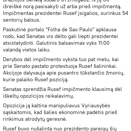
išreiškė norą pasisakyti už arba prieš impičmentą.
Impičmentas prezidentei Rusef įsigalios, surinkus 54
sentorių balsus.
Paskutinė portalo "Folha de Sao Paulo" apklausa
rodo, kad Senatas vis dėlto gali liepti prezidentei
atsistatydinti. Galutinis balsavimas vyks 11:00
valandą vietos laiku.
Derybos dėl impičmento vyksta tuo pat metu, kai
prie Senato pastato protestuoja Rusef šalininkai.
Akcijoje dalyvauja apie pusantro tūkstančio žmonių,
kurie palaiko Rusef poziciją.
Senatas sprendžia Rusef impičmento klausimą dėl
iškeltų opozicijos reikalavimų.
Opozicija ją kaltina manipuliavus Vyriausybės
sąskaitomis, kad šalies ekonominė padėtis prieš
rinkimus atrodytų geresnė.
Rusef buvo nušalinta nuo prezidento pareigų šių