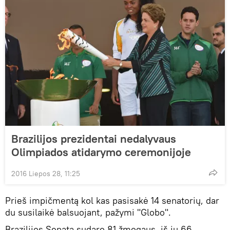
Brazilijos prezidentai nedalyvaus
Olimpiados atidarymo ceremonijoje
2016 Liepos 28, 11:25
Prieš impičmentą kol kas pasisakė 14 senatorių, dar
du susilaikė balsuojant, pažymi "Globo".
Brazilijos Senatą sudaro 81 žmogaus, iš jų 66