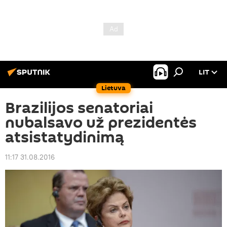
LIT
Lietuva
Brazilijos senatoriai
nubalsavo už prezidentės
atsistatydinimą
11:17 31.08.2016