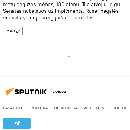
metų gegužės mėnesį 180 dienų. Tuo atveju, jeigu
Senatas nubalsuos už impičmentą, Rusef negalės
eiti valstybinių pareigų aštuonis metus.
Pasaulyje
Lietuva
PASAULYJE
POLITIKA
EKONOMIKA
VISUOMENĖ
KULTŪR