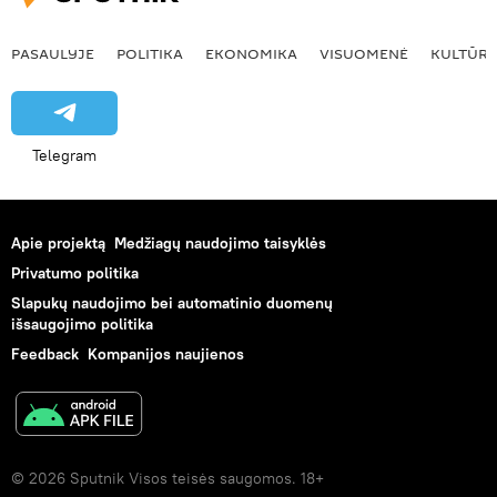
PASAULYJE
POLITIKA
EKONOMIKA
VISUOMENĖ
KULTŪR
Telegram
Apie projektą
Medžiagų naudojimo taisyklės
Privatumo politika
Slapukų naudojimo bei automatinio duomenų
išsaugojimo politika
Feedback
Kompanijos naujienos
© 2026 Sputnik Visos teisės saugomos. 18+