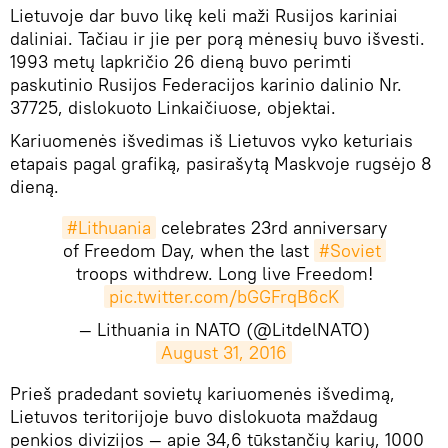
Lietuvoje dar buvo likę keli maži Rusijos kariniai
daliniai. Tačiau ir jie per porą mėnesių buvo išvesti.
1993 metų lapkričio 26 dieną buvo perimti
paskutinio Rusijos Federacijos karinio dalinio Nr.
37725, dislokuoto Linkaičiuose, objektai.
Kariuomenės išvedimas iš Lietuvos vyko keturiais
etapais pagal grafiką, pasirašytą Maskvoje rugsėjo 8
dieną.
#Lithuania
celebrates 23rd anniversary
of Freedom Day, when the last
#Soviet
troops withdrew. Long live Freedom!
pic.twitter.com/bGGFrqB6cK
— Lithuania in NATO (@LitdelNATO)
August 31, 2016
Prieš pradedant sovietų kariuomenės išvedimą,
Lietuvos teritorijoje buvo dislokuota maždaug
penkios divizijos — apie 34,6 tūkstančių karių, 1000