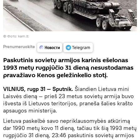
©
Фото: kam.lt
Prenumeruokite
Paskutinis sovietų armijos karinis ešelonas
1993 metų rugpjūčio 31 dieną nesustodamas
pravažiavo Kenos geležinkelio stotį.
VILNIUS, rugp 31 — Sputnik.
Šiandien Lietuva mini
Laisvės dieną — prieš 23 metus sovietų armija buvo
išvesta iš Lietuvos teritorijos, praneša šalies krašto
apsaugos ministerija.
Lietuva paskelbė savo nepriklausomybės atkūrimą
dar 1990 metų kovo 11 dieną, tačiau tik šią 1993 metų
rugpjūčio 31 dieną, 23:46 paskutinis sovietų armijos