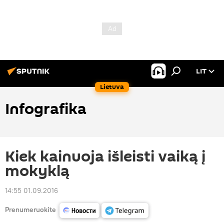
LIT
Lietuva
Infografika
Kiek kainuoja išleisti vaiką į
mokyklą
14:55 01.09.2016
Prenumeruokite