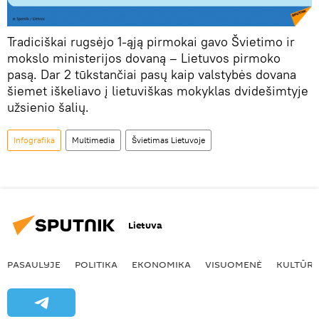
Tradiciškai rugsėjo 1-ąją pirmokai gavo Švietimo ir
mokslo ministerijos dovaną – Lietuvos pirmoko
pasą. Dar 2 tūkstančiai pasų kaip valstybės dovana
šiemet iškeliavo į lietuviškas mokyklas dvidešimtyje
užsienio šalių.
Infografika
Multimedia
Švietimas Lietuvoje
Lietuva
PASAULYJE
POLITIKA
EKONOMIKA
VISUOMENĖ
KULTŪR