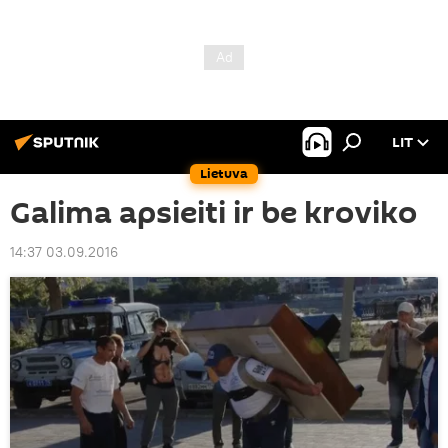
LIT
Lietuva
Galima apsieiti ir be kroviko
14:37 03.09.2016