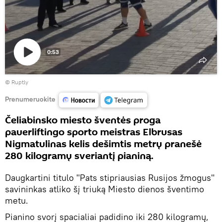
0:53
Paleisti
©
Ruptly
vaizdo
įrašą
Prenumeruokite
Čeliabinsko miesto šventės proga
pauerliftingo sporto meistras Elbrusas
Nigmatulinas kelis dešimtis metrų pranešė
280 kilogramų sveriantį pianiną.
Daugkartini titulo "Pats stipriausias Rusijos žmogus"
savininkas atliko šį triuką Miesto dienos šventimo
metu.
Pianino svorį spacialiai padidino iki 280 kilogramų,