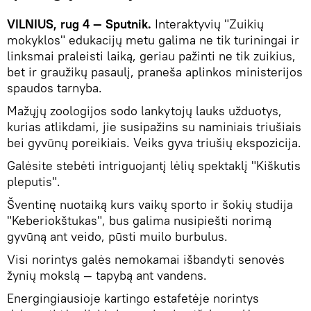
VILNIUS, rug 4 — Sputnik.
Interaktyvių "Zuikių
mokyklos" edukacijų metu galima ne tik turiningai ir
linksmai praleisti laiką, geriau pažinti ne tik zuikius,
bet ir graužikų pasaulį, praneša aplinkos ministerijos
spaudos tarnyba.
Mažųjų zoologijos sodo lankytojų lauks užduotys,
kurias atlikdami, jie susipažins su naminiais triušiais
bei gyvūnų poreikiais. Veiks gyva triušių ekspozicija.
Galėsite stebėti intriguojantį lėlių spektaklį "Kiškutis
pleputis".
Šventinę nuotaiką kurs vaikų sporto ir šokių studija
"Keberiokštukas", bus galima nusipiešti norimą
gyvūną ant veido, pūsti muilo burbulus.
Visi norintys galės nemokamai išbandyti senovės
žynių mokslą — tapybą ant vandens.
Energingiausioje kartingo estafetėje norintys