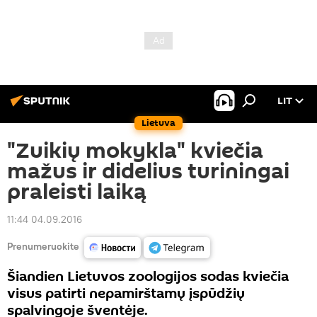
LIT
Lietuva
"Zuikių mokykla" kviečia
mažus ir didelius turiningai
praleisti laiką
11:44 04.09.2016
Prenumeruokite
Šiandien Lietuvos zoologijos sodas kviečia
visus patirti nepamirštamų įspūdžių
spalvingoje šventėje.