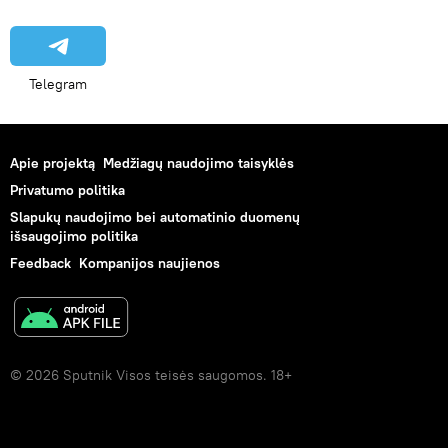
Telegram
Apie projektą
Medžiagų naudojimo taisyklės
Privatumo politika
Slapukų naudojimo bei automatinio duomenų
išsaugojimo politika
Feedback
Kompanijos naujienos
© 2026 Sputnik Visos teisės saugomos. 18+