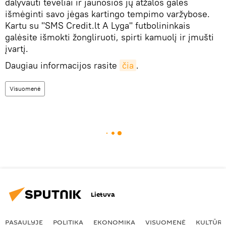
dalyvauti tėveliai ir jaunosios jų atžalos galės
išmėginti savo jėgas kartingo tempimo varžybose.
Kartu su "SMS Credit.lt A Lyga" futbolininkais
galėsite išmokti žongliruoti, spirti kamuolį ir įmušti
įvartį.
Daugiau informacijos rasite
čia
.
Visuomenė
Lietuva
PASAULYJE
POLITIKA
EKONOMIKA
VISUOMENĖ
KULTŪR