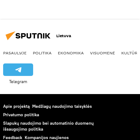
Lietuva
PASAULYJE
POLITIKA
EKONOMIKA
VISUOMENĖ
KULTŪR
Telegram
Apie projektą
Medžiagų naudojimo taisyklės
Privatumo politika
Slapukų naudojimo bei automatinio duomenų
išsaugojimo politika
Feedback
Kompanijos naujienos