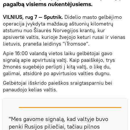
pagalbą visiems nukentėjusiems.
VILNIUS, rug 7 — Sputnik.
Didelio masto gelbėjimo
operacija įvykdyta maždaug aštuonių kilometrų
atstumu nuo Šiaurės Norvegijos krantų, kur
apsivertė valtis, kurioje žvejojo keturi rusai ir vienas
lietuvis, praneša leidinys "iTromsoe".
Apie 16:00 valandą vietos laiku gelbėtojai gavo
signalą apie apvirtusią valtį. Kaip paaiškėjo, trys
žmonės sugebėjo perlipti į kitą valtį, o likę du,
galimai, atsidūrė po apvirtusios valties dugnu.
Gelbėtojai išskrido paieškos sraigtasparniu bei
panaudojo kelias valtis.
"Mes gavome signalą, kad valtyje buvo
penki Rusijos piliečiai, tačiau pilnos