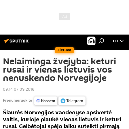
LIT
Lietuva
Nelaiminga žvejyba: keturi
rusai ir vienas lietuvis vos
nenuskendo Norvegijoje
09:14 07.09.2016
Prenumeruokite
Šiaurės Norvegijos vandenyse apsivertė
valtis, kurioje plaukė vienas lietuvis ir keturi
rusai. Gelbėtojai spėjo laiku suteikti pirmąją