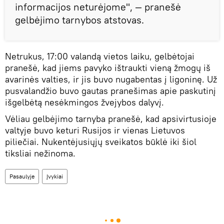
informacijos neturėjome", — pranešė
gelbėjimo tarnybos atstovas.
Netrukus, 17:00 valandą vietos laiku, gelbėtojai
pranešė, kad jiems pavyko ištraukti vieną žmogų iš
avarinės valties, ir jis buvo nugabentas į ligoninę. Už
pusvalandžio buvo gautas pranešimas apie paskutinį
išgelbėtą nesėkmingos žvejybos dalyvį.
Vėliau gelbėjimo tarnyba pranešė, kad apsivirtusioje
valtyje buvo keturi Rusijos ir vienas Lietuvos
piliečiai. Nukentėjusiųjų sveikatos būklė iki šiol
tiksliai nežinoma.
Pasaulyje
Įvykiai