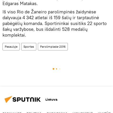
Edgaras Matakas.
Iš viso Rio de Žaneiro parolimpinės žaidynėse
dalyvauja 4 342 atletai iš 159 šalių ir tarptautinė
pabėgėlių komanda. Sportininkai susitiks 22 sporto
šakų varžybose, bus išdalinti 528 medalių
komplektai.
Pasaulyje
Sportas
Parolimpiada-2016
Lietuva