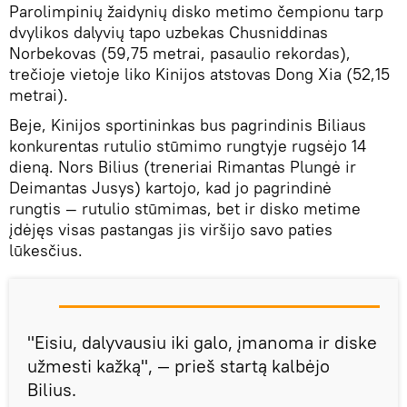
Parolimpinių žaidynių disko metimo čempionu tarp
dvylikos dalyvių tapo uzbekas Chusniddinas
Norbekovas (59,75 metrai, pasaulio rekordas),
trečioje vietoje liko Kinijos atstovas Dong Xia (52,15
metrai).
Beje, Kinijos sportininkas bus pagrindinis Biliaus
konkurentas rutulio stūmimo rungtyje rugsėjo 14
dieną. Nors Bilius (treneriai Rimantas Plungė ir
Deimantas Jusys) kartojo, kad jo pagrindinė
rungtis — rutulio stūmimas, bet ir disko metime
įdėjęs visas pastangas jis viršijo savo paties
lūkesčius.
"Eisiu, dalyvausiu iki galo, įmanoma ir diske
užmesti kažką", — prieš startą kalbėjo
Bilius.