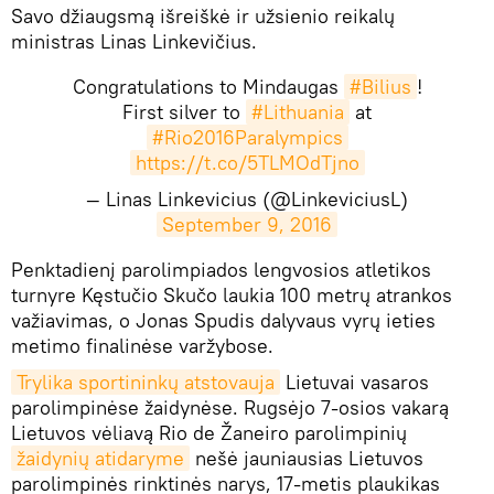
Savo džiaugsmą išreiškė ir užsienio reikalų
ministras Linas Linkevičius.
Congratulations to Mindaugas
#Bilius
!
First silver to
#Lithuania
at
#Rio2016Paralympics
https://t.co/5TLMOdTjno
— Linas Linkevicius (@LinkeviciusL)
September 9, 2016
Penktadienį parolimpiados lengvosios atletikos
turnyre Kęstučio Skučo laukia 100 metrų atrankos
važiavimas, o Jonas Spudis dalyvaus vyrų ieties
metimo finalinėse varžybose.
Trylika sportininkų atstovauja
Lietuvai vasaros
parolimpinėse žaidynėse. Rugsėjo 7-osios vakarą
Lietuvos vėliavą Rio de Žaneiro parolimpinių
žaidynių atidaryme
nešė jauniausias Lietuvos
parolimpinės rinktinės narys, 17-metis plaukikas