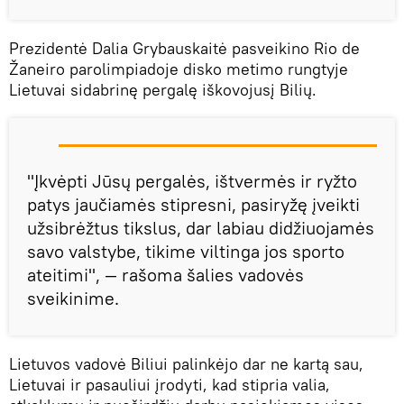
Prezidentė Dalia Grybauskaitė pasveikino Rio de
Žaneiro parolimpiadoje disko metimo rungtyje
Lietuvai sidabrinę pergalę iškovojusį Bilių.
"Įkvėpti Jūsų pergalės, ištvermės ir ryžto
patys jaučiamės stipresni, pasiryžę įveikti
užsibrėžtus tikslus, dar labiau didžiuojamės
savo valstybe, tikime viltinga jos sporto
ateitimi", — rašoma šalies vadovės
sveikinime.
Lietuvos vadovė Biliui palinkėjo dar ne kartą sau,
Lietuvai ir pasauliui įrodyti, kad stipria valia,