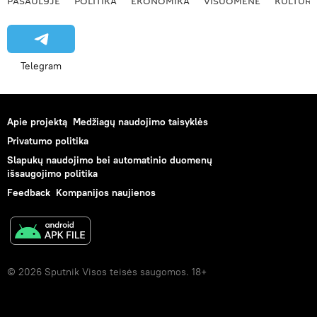
PASAULYJE
POLITIKA
EKONOMIKA
VISUOMENĖ
KULTŪR
Telegram
Apie projektą
Medžiagų naudojimo taisyklės
Privatumo politika
Slapukų naudojimo bei automatinio duomenų
išsaugojimo politika
Feedback
Kompanijos naujienos
© 2026 Sputnik Visos teisės saugomos. 18+