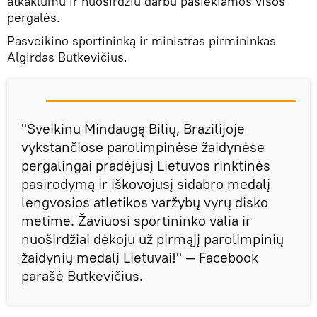
atkaklumu ir nuoširdžiu darbu pasiekiamos visos
pergalės.
Pasveikino sportininką ir ministras pirmininkas
Algirdas Butkevičius.
"Sveikinu Mindaugą Bilių, Brazilijoje
vykstančiose parolimpinėse žaidynėse
pergalingai pradėjusį Lietuvos rinktinės
pasirodymą ir iškovojusį sidabro medalį
lengvosios atletikos varžybų vyrų disko
metime. Žaviuosi sportininko valia ir
nuoširdžiai dėkoju už pirmąjį parolimpinių
žaidynių medalį Lietuvai!" — Facebook
parašė Butkevičius.