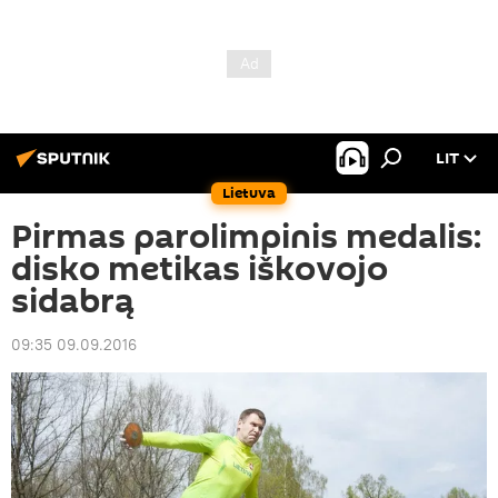
LIT
Lietuva
Pirmas parolimpinis medalis:
disko metikas iškovojo
sidabrą
09:35 09.09.2016