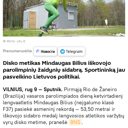
©
Фото: vdu.lt
Prenumeruokite
Disko metikas Mindaugas Bilius iškovojo
parolimpinių žaidynių sidabrą. Sportininką jau
pasveikino Lietuvos politikai.
VILNIUS, rug 9 — Sputnik.
Pirmąją Rio de Žaneiro
(Brazilija) vasaros parolimpiados dieną ketvirtadienį
lengvaatletis Mindaugas Bilius (neįgalumo klasė
F37) pasiekė asmeninį rekordą — 53,50 metrai ir
iškovojo sidabro medalį lengvosios atletikos varžybų
vyrų disko metime, pranešė
BNS
.