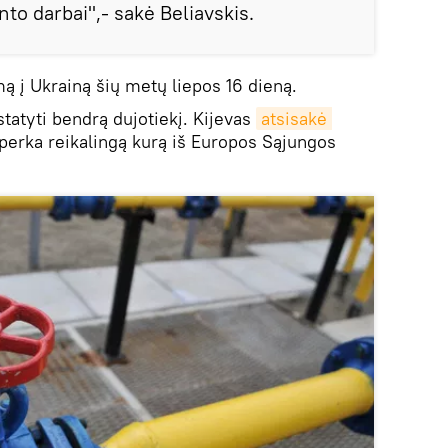
to darbai",- sakė Beliavskis.
mą į Ukrainą šių metų liepos 16 dieną.
statyti bendrą dujotiekį. Kijevas
atsisakė 
 perka reikalingą kurą iš Europos Sąjungos