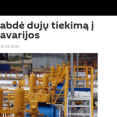
tabdė dujų tiekimą į
 avarijos
 12.09.2016
)