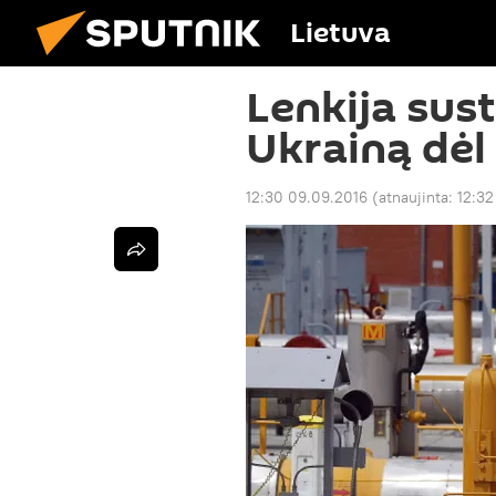
Lietuva
Lenkija sus
Ukrainą dėl
12:30 09.09.2016
(atnaujinta:
12:32