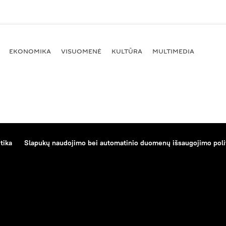
EKONOMIKA
VISUOMENĖ
KULTŪRA
MULTIMEDIA
tika
Slapukų naudojimo bei automatinio duomenų išsaugojimo poli