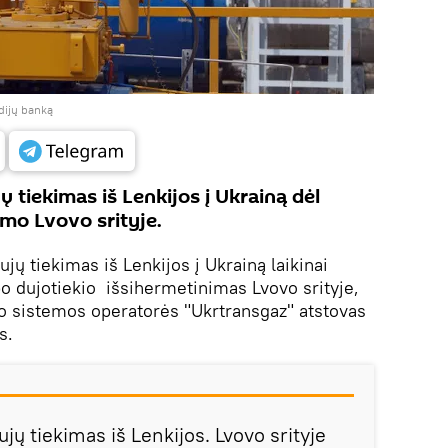
edijų banką
ų tiekimas iš Lenkijos į Ukrainą dėl
mo Lvovo srityje.
jų tiekimas iš Lenkijos į Ukrainą laikinai
po dujotiekio išsihermetinimas Lvovo srityje,
o sistemos operatorės "Ukrtransgaz" atstovas
s.
jų tiekimas iš Lenkijos. Lvovo srityje