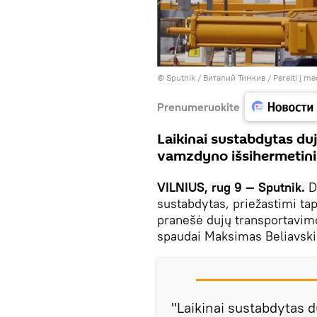
© Sputnik / Виталий Тимкив
/
Pereiti į m
Prenumeruokite
Laikinai sustabdytas duj
vamzdyno išsihermetini
VILNIUS, rug 9 — Sputnik.
Du
sustabdytas, priežastimi ta
pranešė dujų transportavim
spaudai Maksimas Beliavski
"Laikinai sustabdytas du