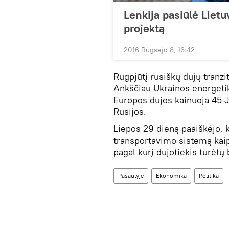
Lenkija pasiūlė Lietu
projektą
2016 Rugsėjo 8, 16:42
Rugpjūtį rusiškų dujų tranzi
Ankščiau Ukrainos energetik
Europos dujos kainuoja 45 J
Rusijos.
Liepos 29 dieną paaiškėjo, 
transportavimo sistemą kaip 
pagal kurį dujotiekis turėtų
Pasaulyje
Ekonomika
Politika