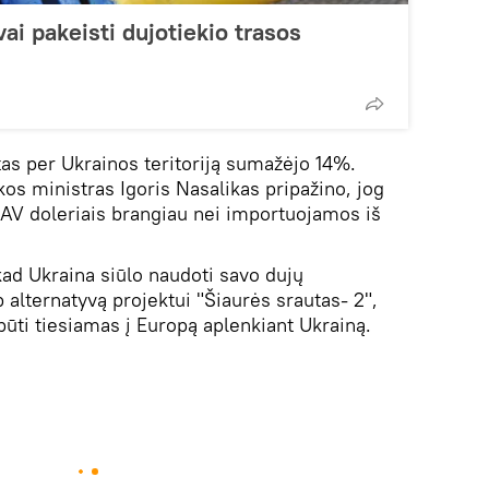
vai pakeisti dujotiekio trasos
tas per Ukrainos teritoriją sumažėjo 14%.
os ministras Igoris Nasalikas pripažino, jog
AV doleriais brangiau nei importuojamos iš
kad Ukraina siūlo naudoti savo dujų
alternatyvą projektui "Šiaurės srautas- 2",
 būti tiesiamas į Europą aplenkiant Ukrainą.