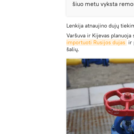
šiuo metu vyksta remon
Lenkija atnaujino dujų tieki
Varšuva ir Kijevas planuoja 
importuoti Rusijos dujas
ir
šalių.