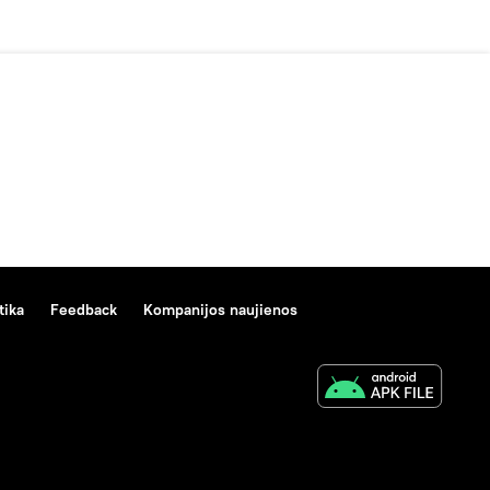
tika
Feedback
Kompanijos naujienos