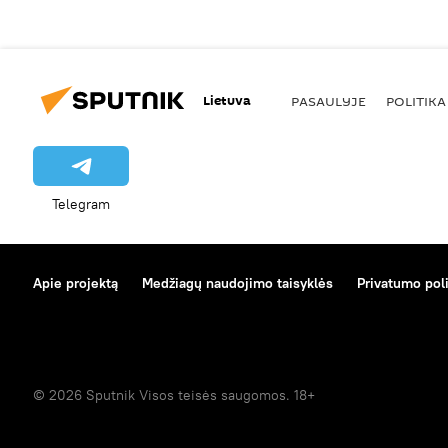
Lietuva
PASAULYJE
POLITIKA
Telegram
Apie projektą
Medžiagų naudojimo taisyklės
Privatumo poli
© 2026 Sputnik Visos teisės saugomos. 18+