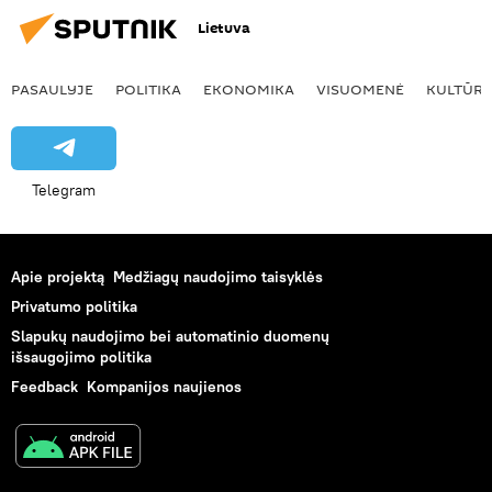
Lietuva
PASAULYJE
POLITIKA
EKONOMIKA
VISUOMENĖ
KULTŪR
Telegram
Apie projektą
Medžiagų naudojimo taisyklės
Privatumo politika
Slapukų naudojimo bei automatinio duomenų
išsaugojimo politika
Feedback
Kompanijos naujienos