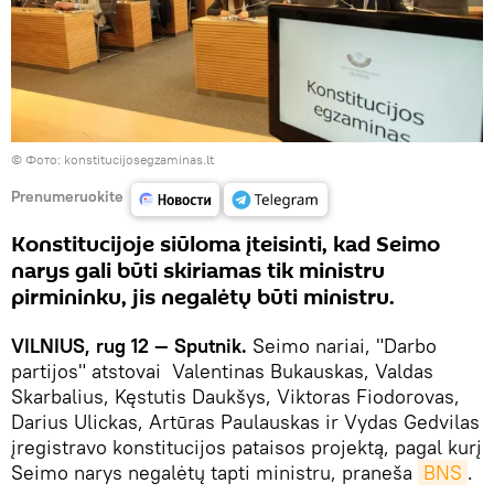
©
Фото: konstitucijosegzaminas.lt
Prenumeruokite
Konstitucijoje siūloma įteisinti, kad Seimo
narys gali būti skiriamas tik ministru
pirmininku, jis negalėtų būti ministru.
VILNIUS, rug 12 — Sputnik.
Seimo nariai, "Darbo
partijos" atstovai Valentinas Bukauskas, Valdas
Skarbalius, Kęstutis Daukšys, Viktoras Fiodorovas,
Darius Ulickas, Artūras Paulauskas ir Vydas Gedvilas
įregistravo konstitucijos pataisos projektą, pagal kurį
Seimo narys negalėtų tapti ministru, praneša
BNS
.