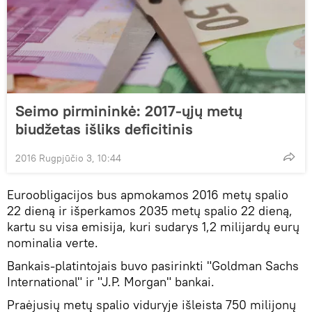
Seimo pirmininkė: 2017-ųjų metų
biudžetas išliks deficitinis
2016 Rugpjūčio 3, 10:44
Euroobligacijos bus apmokamos 2016 metų spalio
22 dieną ir išperkamos 2035 metų spalio 22 dieną,
kartu su visa emisija, kuri sudarys 1,2 milijardų eurų
nominalia verte.
Bankais-platintojais buvo pasirinkti "Goldman Sachs
International" ir "J.P. Morgan" bankai.
Praėjusių metų spalio viduryje išleista 750 milijonų