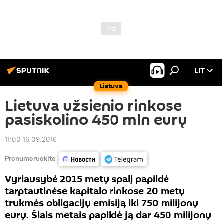
LIT
Lietuva
Lietuva užsienio rinkose
pasiskolino 450 mln eurų
11:00 16.09.2016
Prenumeruokite
Vyriausybė 2015 metų spalį papildė
tarptautinėse kapitalo rinkose 20 metų
trukmės obligacijų emisiją iki 750 milijonų
eurų. Šiais metais papildė ją dar 450 milijonų