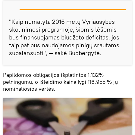
"Kaip numatyta 2016 metų Vyriausybės
skolinimosi programoje, šiomis lėšomis
bus finansuojamas biudžeto deficitas, jos
taip pat bus naudojamos pinigų srautams
subalansuoti", — sakė Budbergytė.
Papildomos obligacijos išplatintos 1,132%
pelningumu, o išleidimo kaina lygi 116,955 % jų
nominaliosios vertės.