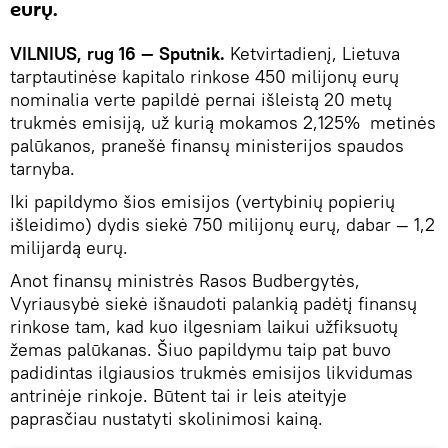
eurų.
VILNIUS, rug 16 — Sputnik.
Ketvirtadienį, Lietuva
tarptautinėse kapitalo rinkose 450 milijonų eurų
nominalia verte papildė pernai išleistą 20 metų
trukmės emisiją, už kurią mokamos 2,125% metinės
palūkanos, pranešė finansų ministerijos spaudos
tarnyba.
Iki papildymo šios emisijos (vertybinių popierių
išleidimo) dydis siekė 750 milijonų eurų, dabar — 1,2
milijardą eurų.
Anot finansų ministrės Rasos Budbergytės,
Vyriausybė siekė išnaudoti palankią padėtį finansų
rinkose tam, kad kuo ilgesniam laikui užfiksuotų
žemas palūkanas. Šiuo papildymu taip pat buvo
padidintas ilgiausios trukmės emisijos likvidumas
antrinėje rinkoje. Būtent tai ir leis ateityje
paprasčiau nustatyti skolinimosi kainą.