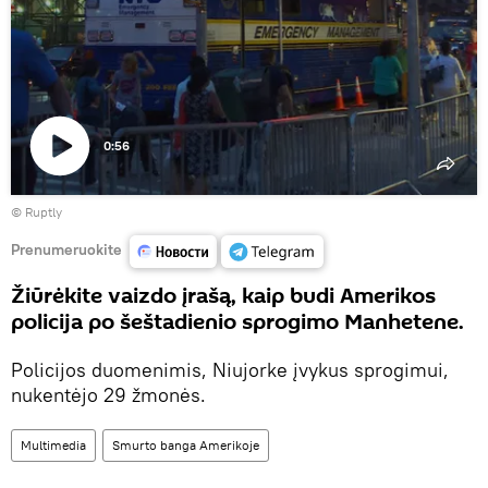
0:56
Paleisti
©
Ruptly
vaizdo
įrašą
Prenumeruokite
Žiūrėkite vaizdo įrašą, kaip budi Amerikos
policija po šeštadienio sprogimo Manhetene.
Policijos duomenimis, Niujorke įvykus sprogimui,
nukentėjo 29 žmonės.
Multimedia
Smurto banga Amerikoje