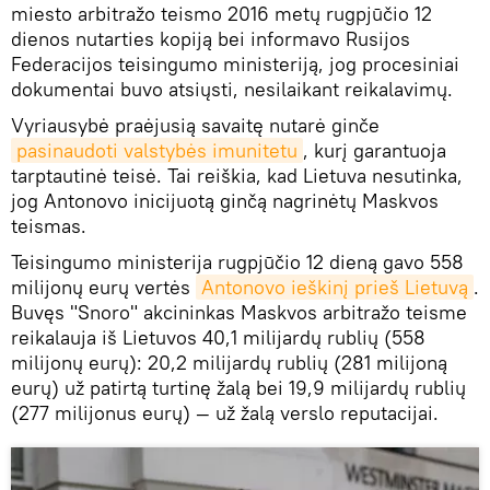
miesto arbitražo teismo 2016 metų rugpjūčio 12
dienos nutarties kopiją bei informavo Rusijos
Federacijos teisingumo ministeriją, jog procesiniai
dokumentai buvo atsiųsti, nesilaikant reikalavimų.
Vyriausybė praėjusią savaitę nutarė ginče
pasinaudoti valstybės imunitetu
, kurį garantuoja
tarptautinė teisė. Tai reiškia, kad Lietuva nesutinka,
jog Antonovo inicijuotą ginčą nagrinėtų Maskvos
teismas.
Teisingumo ministerija rugpjūčio 12 dieną gavo 558
milijonų eurų vertės
Antonovo ieškinį prieš Lietuvą
.
Buvęs "Snoro" akcininkas Maskvos arbitražo teisme
reikalauja iš Lietuvos 40,1 milijardų rublių (558
milijonų eurų): 20,2 milijardų rublių (281 milijoną
eurų) už patirtą turtinę žalą bei 19,9 milijardų rublių
(277 milijonus eurų) — už žalą verslo reputacijai.