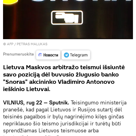
© AFP / PETRAS MALUKAS
Prenumeruokite
Lietuva Maskvos arbitražo teismui išsiuntė
savo poziciją dėl buvusio žlugusio banko
"Snoras" akcininko Vladimiro Antonovo
ieškinio Lietuvai.
VILNIUS, rug 22 — Sputnik.
Teisingumo ministerija
pranešė, kad pagal Lietuvos ir Rusijos sutartį dėl
teisinės pagalbos ir bylų nagrinėjimo kilęs ginčas
nepriklauso šio teismo jurisdikcijai ir turėtų būti
sprendžiamas Lietuvos teismuose arba