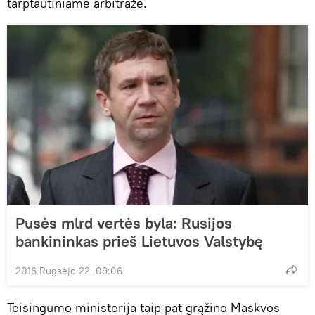
tarptautiniame arbitraže.
Pusės mlrd vertės byla: Rusijos
bankininkas prieš Lietuvos Valstybę
2016 Rugsėjo 22, 09:06
Teisingumo ministerija taip pat grąžino Maskvos