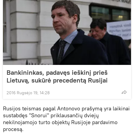
Bankininkas, padavęs ieškinį prieš
Lietuvą, sukūrė precedentą Rusijai
2016 Rugsėjo 19, 14:28
Rusijos teismas pagal Antonovo prašymą yra laikinai
sustabdęs "Snorui" priklausančių dviejų
nekilnojamojo turto objektų Rusijoje pardavimo
procesą.