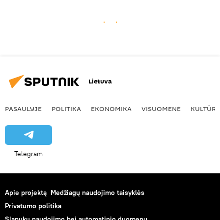
Lietuva
PASAULYJE
POLITIKA
EKONOMIKA
VISUOMENĖ
KULTŪR
Telegram
Apie projektą
Medžiagų naudojimo taisyklės
Privatumo politika
Slapukų naudojimo bei automatinio duomenų