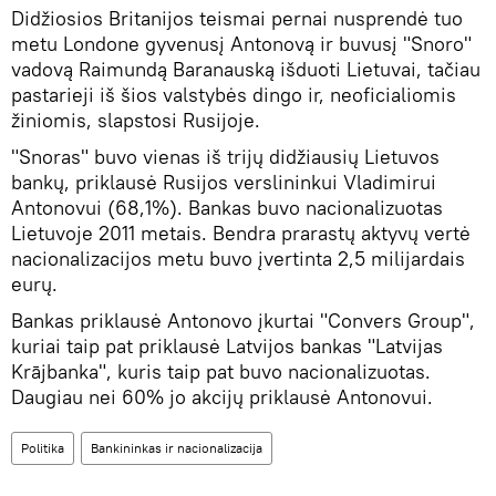
Didžiosios Britanijos teismai pernai nusprendė tuo
metu Londone gyvenusį Antonovą ir buvusį "Snoro"
vadovą Raimundą Baranauską išduoti Lietuvai, tačiau
pastarieji iš šios valstybės dingo ir, neoficialiomis
žiniomis, slapstosi Rusijoje.
"Snoras" buvo vienas iš trijų didžiausių Lietuvos
bankų, priklausė Rusijos verslininkui Vladimirui
Antonovui (68,1%). Bankas buvo nacionalizuotas
Lietuvoje 2011 metais. Bendra prarastų aktyvų vertė
nacionalizacijos metu buvo įvertinta 2,5 milijardais
eurų.
Bankas priklausė Antonovo įkurtai "Convers Group",
kuriai taip pat priklausė Latvijos bankas "Latvijas
Krājbanka", kuris taip pat buvo nacionalizuotas.
Daugiau nei 60% jo akcijų priklausė Antonovui.
Politika
Bankininkas ir nacionalizacija