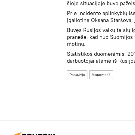
šioje situacijoje buvo pažeis
Prie incidento aplinkybių išs
įgaliotinė Oksana Staršova,
Buvęs Rusijos vaikų teisių 
pranešė, kad nuo Suomijos 
motinų.
Statistikos duomenimis, 201
darbuotojai atėmė iš Rusijo
Pasaulyje
Visuomenė