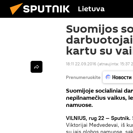
Lietuva
Suomijos soc
darbuotojai
kartu su vai
18:11 22.09.2016
(atnaujinta:
15:37 
Prenumeruokite
Suomijoje socialiniai dar
nepilnamečius vaikus, le
namuose.
VILNIUS, rug 22 — Sputnik.
Viktorijai Medvedevai, iš k
su jais globos namuose, sa