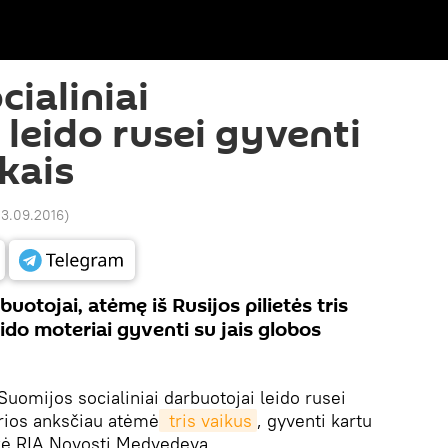
ialiniai
 leido rusei gyventi
kais
23.09.2016
)
buotojai, atėmę iš Rusijos pilietės tris
ido moteriai gyventi su jais globos
Suomijos socialiniai darbuotojai leido rusei
urios anksčiau atėmė
 tris vaikus
, gyventi kartu
kė RIA Novosti Medvedeva.