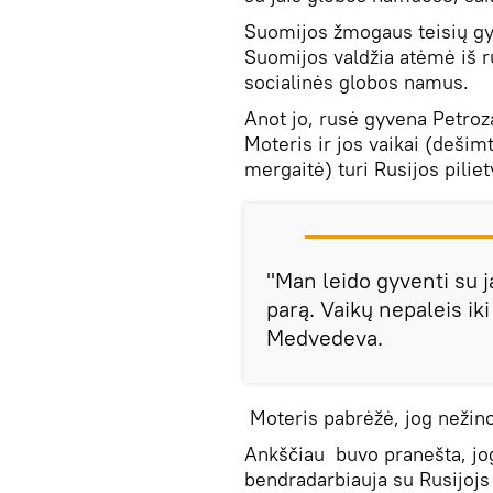
Suomijos žmogaus teisių g
Suomijos valdžia atėmė iš ru
socialinės globos namus.
Anot jo, rusė gyvena Petroz
Moteris ir jos vaikai (deši
mergaitė) turi Rusijos piliet
"Man leido gyventi su j
parą. Vaikų nepaleis ik
Medvedeva.
Moteris pabrėžė, jog nežino
Ankščiau buvo pranešta, jog
bendradarbiauja su Rusijojs