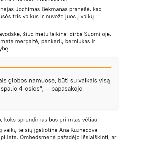
ynėjas Jochimas Bekmanas pranešė, kad
sės tris vaikus ir nuvežė juos į vaikų
avodske, šiuo metu laikinai dirba Suomijoje.
mtmetė mergaitė, penkerių berniukas ir
ybę.
ais globos namuose, būti su vaikais visą
i spalio 4-osios", — papasakojo
, koks sprendimas bus priimtas vėliau.
 vaikų teisių įgaliotinė Ana Kuznecova
 piliete. Ombedsmenė pažadėjo išsiaiškinti, ar