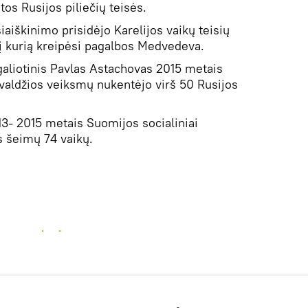
tos Rusijos piliečių teisės.
iaiškinimo prisidėjo Karelijos vaikų teisių
 į kurią kreipėsi pagalbos Medvedeva.
įgaliotinis Pavlas Astachovas 2015 metais
valdžios veiksmų nukentėjo virš 50 Rusijos
3- 2015 metais Suomijos socialiniai
s šeimų 74 vaikų.