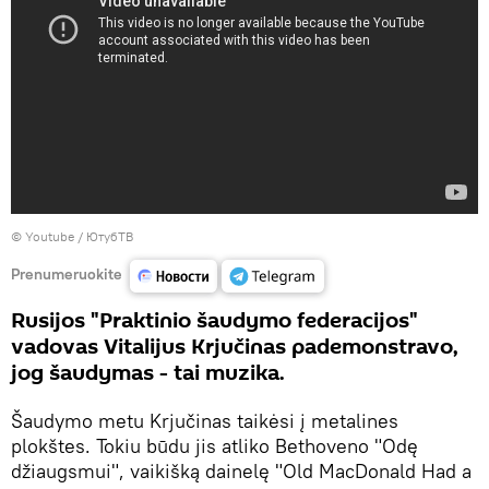
©
Youtube / ЮтубТВ
Prenumeruokite
Rusijos "Praktinio šaudymo federacijos"
vadovas Vitalijus Krjučinas pademonstravo,
jog šaudymas - tai muzika.
Šaudymo metu Krjučinas taikėsi į metalines
plokštes. Tokiu būdu jis atliko Bethoveno "Odę
džiaugsmui", vaikišką dainelę "Old MacDonald Had a