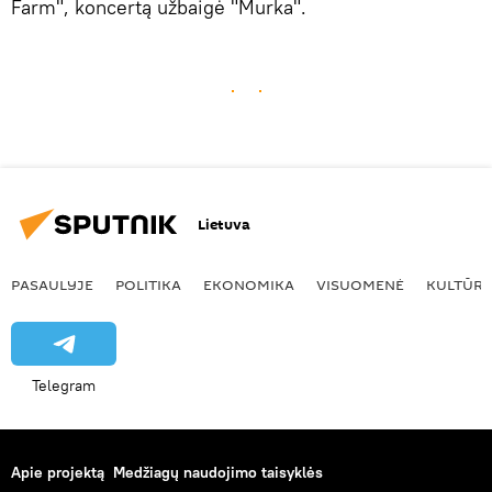
Farm", koncertą užbaigė "Murka".
Lietuva
PASAULYJE
POLITIKA
EKONOMIKA
VISUOMENĖ
KULTŪR
Telegram
Apie projektą
Medžiagų naudojimo taisyklės