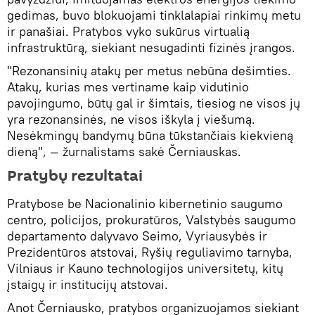
gedimas, buvo blokuojami tinklalapiai rinkimų metu
ir panašiai. Pratybos vyko sukūrus virtualią
infrastruktūrą, siekiant nesugadinti fizinės įrangos.
"Rezonansinių atakų per metus nebūna dešimties.
Atakų, kurias mes vertiname kaip vidutinio
pavojingumo, būtų gal ir šimtais, tiesiog ne visos jų
yra rezonansinės, ne visos iškyla į viešumą.
Nesėkmingų bandymų būna tūkstančiais kiekvieną
dieną", — žurnalistams sakė Černiauskas.
Pratybų rezultatai
Pratybose be Nacionalinio kibernetinio saugumo
centro, policijos, prokuratūros, Valstybės saugumo
departamento dalyvavo Seimo, Vyriausybės ir
Prezidentūros atstovai, Ryšių reguliavimo tarnyba,
Vilniaus ir Kauno technologijos universitetų, kitų
įstaigų ir institucijų atstovai.
Anot Černiausko, pratybos organizuojamos siekiant