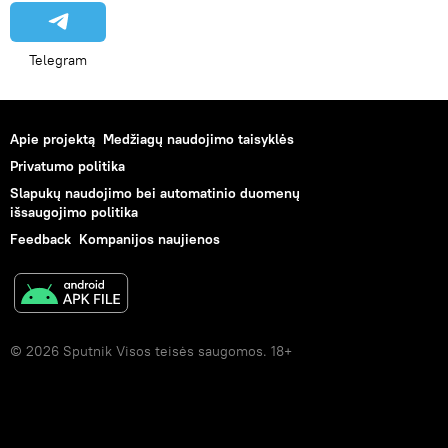
Telegram
Apie projektą
Medžiagų naudojimo taisyklės
Privatumo politika
Slapukų naudojimo bei automatinio duomenų
išsaugojimo politika
Feedback
Kompanijos naujienos
© 2026 Sputnik Visos teisės saugomos. 18+