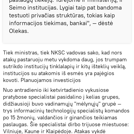
Seimo institucijas. Lygiai taip pat bandoma
testuoti privačias struktūras, tokias kaip
informacijos tiekimas, bankai", — dėstė
Olekas.
Tiek ministras, tiek NKSC vadovas sako, kad nors
atakų pastaruoju metu vykdoma daug, jos trumpam
sutrikdo institucijų tinklalapių ir kitų išteklių veiklą,
institucijos su atakomis iš esmės yra pajėgios
kovoti. Planuojamos investicijos
Nuo antradienio iki ketvirtadienio vykusiose
pratybose specialistai pasidalino į kelias grupes,
didžiausioji buvo vadinamųjų "mėlynųjų" grupė —
trys informacinių technologijų specialistų komandos
po 15 žmonių, valdančios ir ginančios teikiamas
paslaugas. Šie specialistai dirbo trijuose miestuose:
Vilniuje, Kaune ir Klaipėdoje. Atakas vykdė