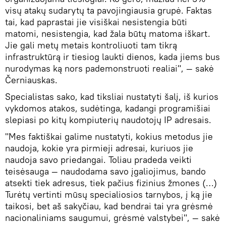
visų atakų sudarytų ta pavojingiausia grupė. Faktas
tai, kad paprastai jie visiškai nesistengia būti
matomi, nesistengia, kad žala būtų matoma iškart.
Jie gali metų metais kontroliuoti tam tikrą
infrastruktūrą ir tiesiog laukti dienos, kada jiems bus
nurodymas ką nors pademonstruoti realiai", — sakė
Černiauskas.
Specialistas sako, kad tiksliai nustatyti šalį, iš kurios
vykdomos atakos, sudėtinga, kadangi programišiai
slepiasi po kitų kompiuterių naudotojų IP adresais.
"Mes faktiškai galime nustatyti, kokius metodus jie
naudoja, kokie yra pirmieji adresai, kuriuos jie
naudoja savo priedangai. Toliau pradeda veikti
teisėsauga — naudodama savo įgaliojimus, bando
atsekti tiek adresus, tiek pačius fizinius žmones (…)
Turėtų vertinti mūsų specialiosios tarnybos, į ką jie
taikosi, bet aš sakyčiau, kad bendrai tai yra grėsmė
nacionaliniams saugumui, grėsmė valstybei", — sakė