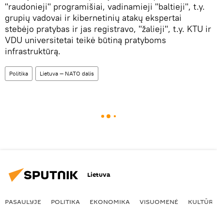
"raudonieji" programišiai, vadinamieji "baltieji", t.y.
grupių vadovai ir kibernetinių atakų ekspertai
stebėjo pratybas ir jas registravo, "žalieji", t.y. KTU ir
VDU universitetai teikė būtiną pratyboms
infrastruktūrą.
Politika
Lietuva — NATO dalis
Lietuva
PASAULYJE
POLITIKA
EKONOMIKA
VISUOMENĖ
KULTŪR