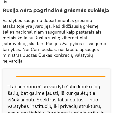
jis.
Rusija nėra pagrindinė grėsmės sukėlėja
Valstybės saugumo departamentas grėsmių
ataskaitoje yra įvardijęs, kad didžiausią grėsmę
šalies nacionaliniam saugumui kaip pastaraisiais
metais kelia su Rusija susiję kibernetiniai
įsibrovėliai, įskaitant Rusijos žvalgybos ir saugumo
tarnybas. Nei Černiauskas, nei krašto apsaugos
ministras Juozas Olekas konkrečių valstybių
neįvardija.
"Labai nenorėčiau vardyti šalių konkrečių
šalių, bet galime jausti, iš kur galėtų tie
iššūkiai būti. Spektras labai platus — nuo
valstybės institucijų iki privačių struktūrų,
paslaugų tiekėjų. Turėjome ir ministerijų, ir