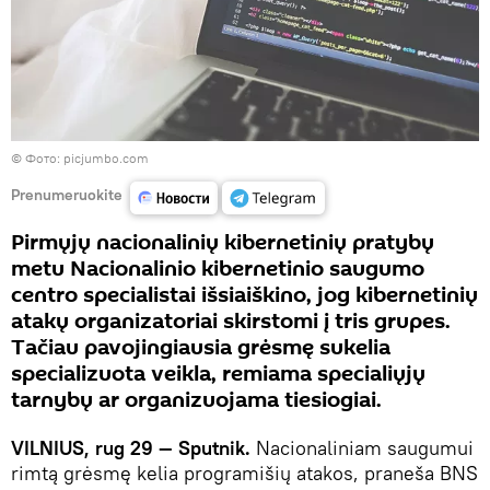
©
Фото: picjumbo.com
Prenumeruokite
Pirmųjų nacionalinių kibernetinių pratybų
metu Nacionalinio kibernetinio saugumo
centro specialistai išsiaiškino, jog kibernetinių
atakų organizatoriai skirstomi į tris grupes.
Tačiau pavojingiausia grėsmę sukelia
specializuota veikla, remiama specialiųjų
tarnybų ar organizuojama tiesiogiai.
VILNIUS, rug 29 — Sputnik.
Nacionaliniam saugumui
rimtą grėsmę kelia programišių atakos, praneša BNS