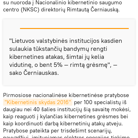
su nuoroda į Nacionalinio kibernetinio saugumo
centro (NKSC) direktorių Rimtautą Černiauską.
"Lietuvos valstybinės institucijos kasdien
sulaukia tūkstančių bandymų rengti
kibernetines atakas, šimtai jų kelia
vidutinę, o bent 5% — rimtą grėsmę", —
sako Černiauskas.
Pirmosiose nacionalinėse kibernetinėse pratybose
"Kibernetinis skydas 2016"
per 100 specialistų iš
daugiau nei 40 šalies institucijų šią savaitę mokėsi,
kaip reaguoti į kylančias kibernetines grėsmes bei
kaip koordinuoti darbą kibernetinių atakų atveju.
Pratybose pateikta per trisdešimt scenarijų,
pavyzdžiui, imituojamas elektros energijos tiekimo