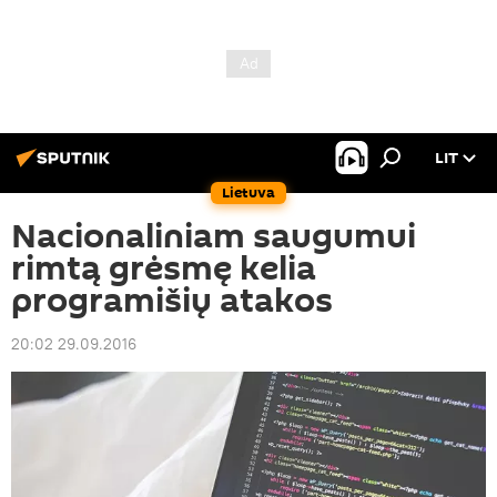
LIT
Lietuva
Nacionaliniam saugumui
rimtą grėsmę kelia
programišių atakos
20:02 29.09.2016