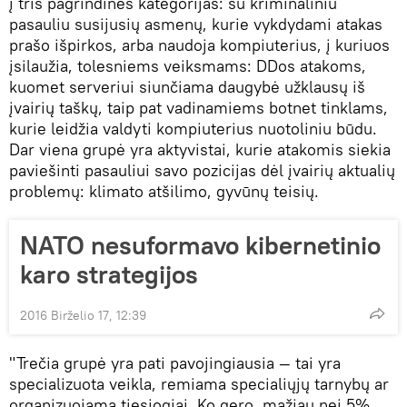
į tris pagrindines kategorijas: su kriminaliniu
pasauliu susijusių asmenų, kurie vykdydami atakas
prašo išpirkos, arba naudoja kompiuterius, į kuriuos
įsilaužia, tolesniems veiksmams: DDos atakoms,
kuomet serveriui siunčiama daugybė užklausų iš
įvairių taškų, taip pat vadinamiems botnet tinklams,
kurie leidžia valdyti kompiuterius nuotoliniu būdu.
Dar viena grupė yra aktyvistai, kurie atakomis siekia
paviešinti pasauliui savo pozicijas dėl įvairių aktualių
problemų: klimato atšilimo, gyvūnų teisių.
NATO nesuformavo kibernetinio
karo strategijos
2016 Birželio 17, 12:39
"Trečia grupė yra pati pavojingiausia — tai yra
specializuota veikla, remiama specialiųjų tarnybų ar
organizuojama tiesiogiai. Ko gero, mažiau nei 5%