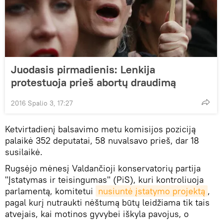
Juodasis pirmadienis: Lenkija
protestuoja prieš abortų draudimą
2016 Spalio 3, 17:27
Ketvirtadienį balsavimo metu komisijos poziciją
palaikė 352 deputatai, 58 nuvalsavo prieš, dar 18
susilaikė.
Rugsėjo mėnesį Valdančioji konservatorių partija
"Įstatymas ir teisingumas" (PiS), kuri kontroliuoja
parlamentą, komitetui
nusiuntė įstatymo projektą
,
pagal kurį nutraukti nėštumą būtų leidžiama tik tais
atvejais, kai motinos gyvybei iškyla pavojus, o