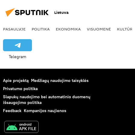
Lietuva
PASAULYJE
POLITIKA
EKONOMIKA
VISUOMENĖ
KULTŪR
Telegram
Apie projektą
Medžiagų naudojimo taisyklės
Privatumo politika
Slapukų naudojimo bei automatinio duomenų
išsaugojimo politika
Feedback
Kompanijos naujienos