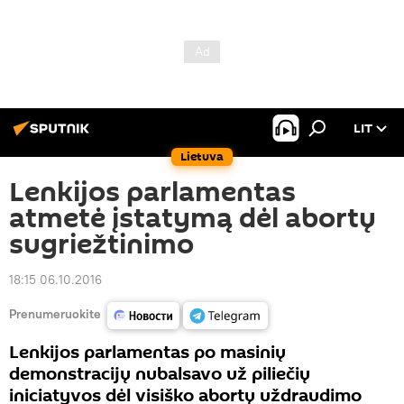
LIT
Lietuva
Lenkijos parlamentas
atmetė įstatymą dėl abortų
sugriežtinimo
18:15 06.10.2016
Prenumeruokite
Lenkijos parlamentas po masinių
demonstracijų nubalsavo už piliečių
iniciatyvos dėl visiško abortų uždraudimo