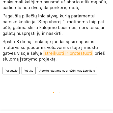
maksimali kalėjimo bausmė už aborto atlikimą būtų
padidinta nuo dvejų iki penkerių metų.
Pagal šią piliečių iniciatyvą, kurią parlamentui
pateikė koalicija "Stop aborcji", motinoms taip pat
būtų galima skirti kalėjimo bausmes, nors teisėjai
galėtų nuspręsti jų ir neskirti.
Spalio 3 dieną Lenkijoje juodai apsirengusios
moterys su juodomis vėliavomis išėjo į miestų
gatves visoje šalyje
streikuoti ir protestuoti
prieš
siūlomą įstatymo projektą.
Pasaulyje
Politika
Abortų įstatymo sugriežtinimas Lenkijoje