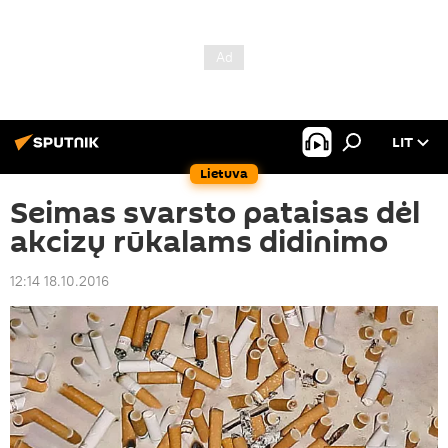
LIT
Lietuva
Seimas svarsto pataisas dėl
akcizų rūkalams didinimo
12:14 18.10.2016