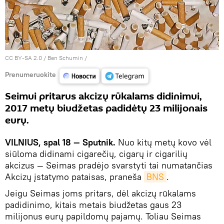
CC BY-SA 2.0
/
Ben Schumin
/
Prenumeruokite
Seimui pritarus akcizų rūkalams didinimui,
2017 metų biudžetas padidėtų 23 milijonais
eurų.
VILNIUS, spal 18 — Sputnik.
Nuo kitų metų kovo vėl
siūloma didinami cigarečių, cigarų ir cigarilių
akcizus — Seimas pradėjo svarstyti tai numatančias
Akcizų įstatymo pataisas, praneša
BNS
.
Jeigu Seimas joms pritars, dėl akcizų rūkalams
padidinimo, kitais metais biudžetas gaus 23
milijonus eurų papildomų pajamų. Toliau Seimas