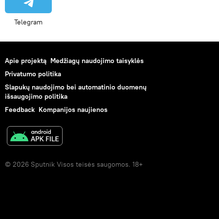
Telegram
Apie projektą
Medžiagų naudojimo taisyklės
Privatumo politika
Slapukų naudojimo bei automatinio duomenų
išsaugojimo politika
Feedback
Kompanijos naujienos
© 2026 Sputnik Visos teisės saugomos. 18+