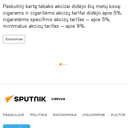
Paskutinį kartą tabako akcizai didėjo šių metų kovą:
cigarams ir cigarilėms akcizų tarifai didėjo apie 5%,
cigaretėms specifinis akcizų tarifas — apie 5%,
minimalus akcizų tarifas — apie 9%.
Ekonomika
Lietuva
PASAULYJE
POLITIKA
EKONOMIKA
VISUOMENĖ
KULTŪR