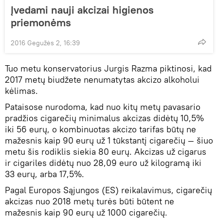
Įvedami nauji akcizai higienos
priemonėms
2016 Gegužės 2, 16:39
Tuo metu konservatorius Jurgis Razma piktinosi, kad
2017 metų biudžete nenumatytas akcizo alkoholui
kėlimas.
Pataisose nurodoma, kad nuo kitų metų pavasario
pradžios cigarečių minimalus akcizas didėtų 10,5%
iki 56 eurų, o kombinuotas akcizo tarifas būtų ne
mažesnis kaip 90 eurų už 1 tūkstantį cigarečių — šiuo
metu šis rodiklis siekia 80 eurų. Akcizas už cigarus
ir cigariles didėtų nuo 28,09 euro už kilogramą iki
33 eurų, arba 17,5%.
Pagal Europos Sąjungos (ES) reikalavimus, cigarečių
akcizas nuo 2018 metų turės būti būtent ne
mažesnis kaip 90 eurų už 1000 cigarečių.