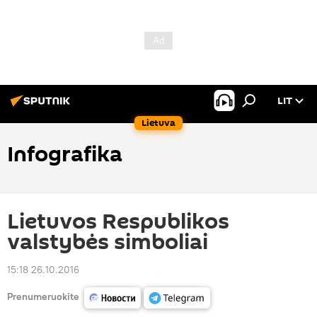
LIT
Lietuva
Infografika
Lietuvos Respublikos
valstybės simboliai
15:18 26.10.2016
Prenumeruokite