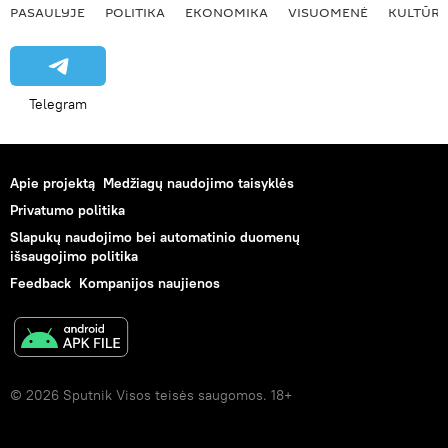
PASAULYJE
POLITIKA
EKONOMIKA
VISUOMENĖ
KULTŪR
Telegram
Apie projektą
Medžiagų naudojimo taisyklės
Privatumo politika
Slapukų naudojimo bei automatinio duomenų
išsaugojimo politika
Feedback
Kompanijos naujienos
© 2026 Sputnik Visos teisės saugomos. 18+