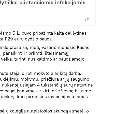
ytiškai plintančiomis infekcijomis
ismo D.L. buvo pripažinta kalta dėl lytinės
rta 1129 eurų dydžio bauda.
kunde prašė šių metų vasario mėnesio Kauno
panaikinti ir priimti išteisinamąjį
veika, turinti nusikaltimo ar baudžiamojo
uteistajai dirbti mokytoja ar kitą darbą,
ų auklėjimu, mokymu, priežiūra ar jų saugumo
sti nukentėjusiajam 4 tūkstančių eurų neturtinę
ovė pagal įstatymą — skirti griežtesnę bausmę
nį ieškinį, kurį pirmosios instancijos teismas
ėjų kolegija nuteistosios skundą atmetė, o