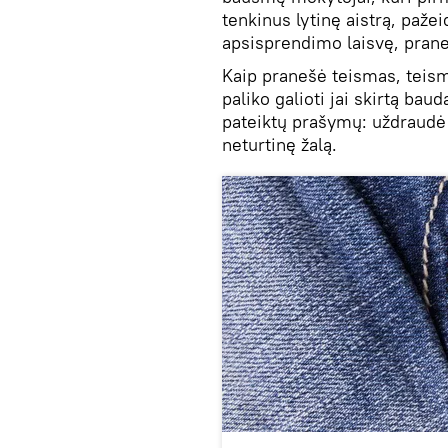
tenkinus lytinę aistrą, paž
apsisprendimo laisvę, pran
Kaip pranešė teismas, teism
paliko galioti jai skirtą bau
pateiktų prašymų: uždraudė di
neturtinę žalą.