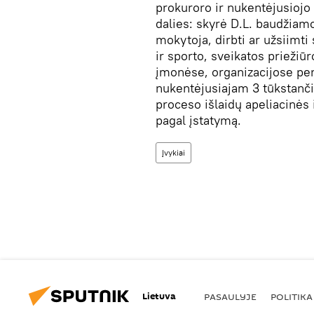
prokuroro ir nukentėjusiojo
dalies: skyrė D.L. baudžiam
mokytoja, dirbti ar užsiimti
ir sporto, sveikatos priežiū
įmonėse, organizacijose pen
nukentėjusiajam 3 tūkstančių
proceso išlaidų apeliacinės 
pagal įstatymą.
Įvykiai
Lietuva
PASAULYJE
POLITIKA