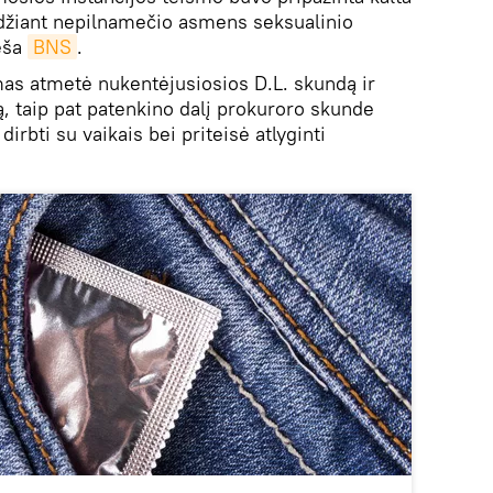
eidžiant nepilnamečio asmens seksualinio
eša
BNS
.
as atmetė nukentėjusiosios D.L. skundą ir
dą, taip pat patenkino dalį prokuroro skunde
rbti su vaikais bei priteisė atlyginti