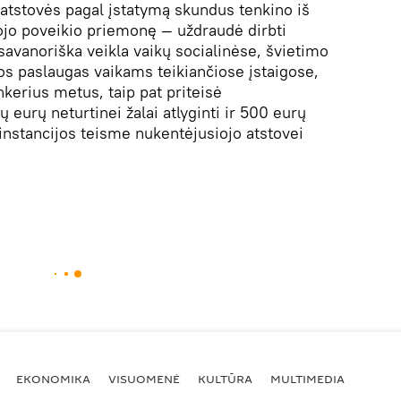
 atstovės pagal įstatymą skundus tenkino iš
ojo poveikio priemonę — uždraudė dirbti
 savanoriška veikla vaikų socialinėse, švietimo
ros paslaugas vaikams teikiančiose įstaigose,
kerius metus, taip pat priteisė
 eurų neturtinei žalai atlyginti ir 500 eurų
instancijos teisme nukentėjusiojo atstovei
EKONOMIKA
VISUOMENĖ
KULTŪRA
MULTIMEDIA