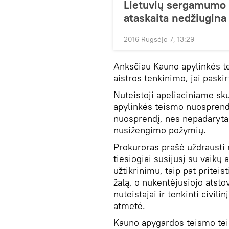
Lietuvių sergamumo l
ataskaita nedžiugina
2016 Rugsėjo 7, 13:29
Anksčiau Kauno apylinkės te
aistros tenkinimo, jai paski
Nuteistoji apeliaciniame s
apylinkės teismo nuosprendį 
nuosprendį, nes nepadaryta 
nusižengimo požymių.
Prokuroras prašė uždrausti n
tiesiogiai susijusį su vaik
užtikrinimu, taip pat pritei
žalą, o nukentėjusiojo atst
nuteistajai ir tenkinti civili
atmetė.
Kauno apygardos teismo teis