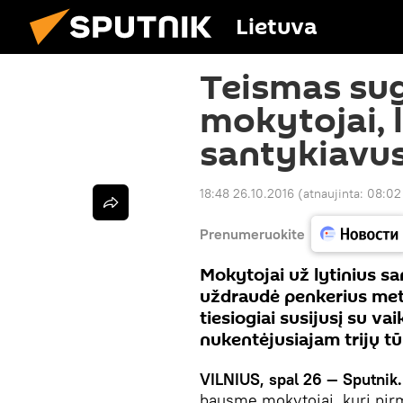
Lietuva
Teismas su
mokytojai, l
santykiavus
18:48 26.10.2016
(atnaujinta:
08:02
Prenumeruokite
Mokytojai už lytinius s
uždraudė penkerius metu
tiesiogiai susijusį su vai
nukentėjusiajam trijų tū
VILNIUS, spal 26 — Sputnik.
bausmę mokytojai, kuri pirm