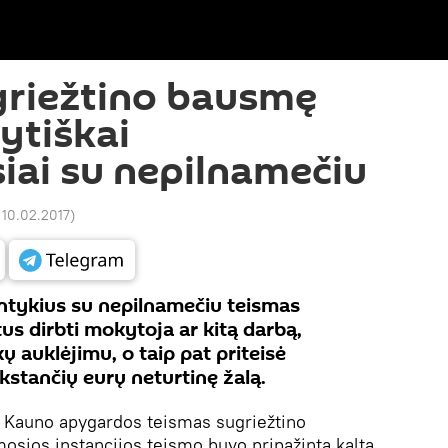
griežtino bausmę
ytiškai
iai su nepilnamečiu
 10.02.2017
)
antykius su nepilnamečiu teismas
s dirbti mokytoja ar kitą darbą,
kų auklėjimu, o taip pat priteisė
kstančių eurų neturtinę žalą.
Kauno apygardos teismas sugriežtino
osios instancijos teismo buvo pripažinta kalta