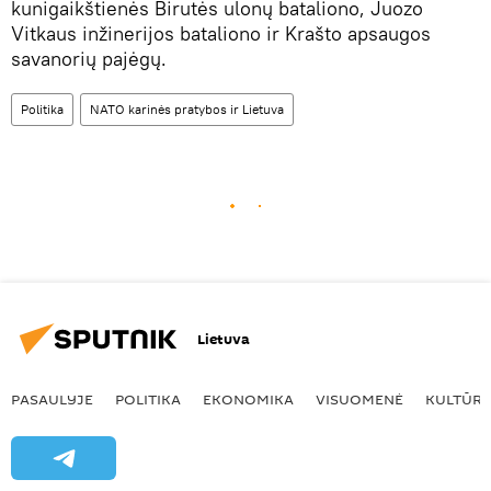
kunigaikštienės Birutės ulonų bataliono, Juozo
Vitkaus inžinerijos bataliono ir Krašto apsaugos
savanorių pajėgų.
Politika
NATO karinės pratybos ir Lietuva
Lietuva
PASAULYJE
POLITIKA
EKONOMIKA
VISUOMENĖ
KULTŪR