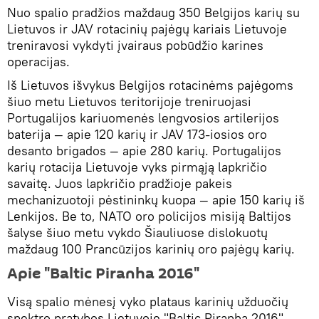
Nuo spalio pradžios maždaug 350 Belgijos karių su
Lietuvos ir JAV rotacinių pajėgų kariais Lietuvoje
treniravosi vykdyti įvairaus pobūdžio karines
operacijas.
Iš Lietuvos išvykus Belgijos rotacinėms pajėgoms
šiuo metu Lietuvos teritorijoje treniruojasi
Portugalijos kariuomenės lengvosios artilerijos
baterija — apie 120 karių ir JAV 173-iosios oro
desanto brigados — apie 280 karių. Portugalijos
karių rotacija Lietuvoje vyks pirmąją lapkričio
savaitę. Juos lapkričio pradžioje pakeis
mechanizuotoji pėstininkų kuopa — apie 150 karių iš
Lenkijos. Be to, NATO oro policijos misiją Baltijos
šalyse šiuo metu vykdo Šiauliuose dislokuotų
maždaug 100 Prancūzijos karinių oro pajėgų karių.
Apie "Baltic Piranha 2016"
Visą spalio mėnesį vyko plataus karinių užduočių
spektro pratybos Lietuvoje "Baltic Piranha 2016"