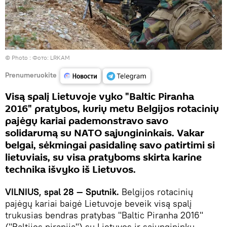
© Photo : Фото: LRKAM
Prenumeruokite
Visą spalį Lietuvoje vyko "Baltic Piranha
2016" pratybos, kurių metu Belgijos rotacinių
pajėgų kariai pademonstravo savo
solidarumą su NATO sąjungininkais. Vakar
belgai, sėkmingai pasidalinę savo patirtimi si
lietuviais, su visa pratyboms skirta karine
technika išvyko iš Lietuvos.
VILNIUS, spal 28 — Sputnik.
Belgijos rotacinių
pajėgų kariai baigė Lietuvoje beveik visą spalį
trukusias bendras pratybas "Baltic Piranha 2016"
("Baltijos piranija") su Lietuvos ir sąjungininkų