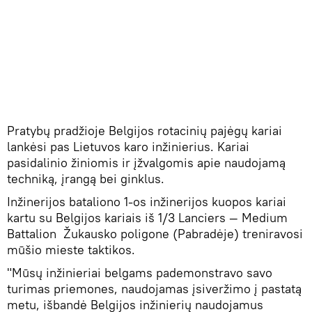
Pratybų pradžioje Belgijos rotacinių pajėgų kariai
lankėsi pas Lietuvos karo inžinierius. Kariai
pasidalinio žiniomis ir įžvalgomis apie naudojamą
techniką, įrangą bei ginklus.
Inžinerijos bataliono 1-os inžinerijos kuopos kariai
kartu su Belgijos kariais iš 1/3 Lanciers — Medium
Battalion Žukausko poligone (Pabradėje) treniravosi
mūšio mieste taktikos.
"Mūsų inžinieriai belgams pademonstravo savo
turimas priemones, naudojamas įsiveržimo į pastatą
metu, išbandė Belgijos inžinierių naudojamus