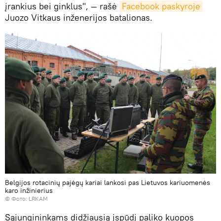
įrankius bei ginklus", — rašė
Facebook paskyroje
Juozo Vitkaus inženerijos batalionas.
Belgijos rotacinių pajėgų kariai lankosi pas Lietuvos kariuomenės
karo inžinierius
©
Фото: LRKAM
Sąjungininkams didžiausią įspūdį paliko kuopos