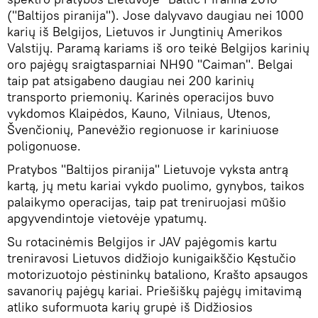
("Baltijos piranija"). Jose dalyvavo daugiau nei 1000
karių iš Belgijos, Lietuvos ir Jungtinių Amerikos
Valstijų. Paramą kariams iš oro teikė Belgijos karinių
oro pajėgų sraigtasparniai NH90 "Caiman". Belgai
taip pat atsigabeno daugiau nei 200 karinių
transporto priemonių. Karinės operacijos buvo
vykdomos Klaipėdos, Kauno, Vilniaus, Utenos,
Švenčionių, Panevėžio regionuose ir kariniuose
poligonuose.
Pratybos "Baltijos piranija" Lietuvoje vyksta antrą
kartą, jų metu kariai vykdo puolimo, gynybos, taikos
palaikymo operacijas, taip pat treniruojasi mūšio
apgyvendintoje vietovėje ypatumų.
Su rotacinėmis Belgijos ir JAV pajėgomis kartu
treniravosi Lietuvos didžiojo kunigaikščio Kęstučio
motorizuotojo pėstininkų bataliono, Krašto apsaugos
savanorių pajėgų kariai. Priešiškų pajėgų imitavimą
atliko suformuota karių grupė iš Didžiosios