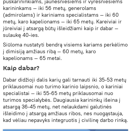
puskarininkiams, jaunesniesiems ir vyresniesiems
karininkams — iki 56 metų, generolams
(admirolams) ir kariniams specialistams — iki 60
metų, karo kapelionams — iki 65 metų. Kareiviai ir
jūreiviai į atsargą būtų išleidžiami kaip ir dabar —
sulaukę 40-ies.
Siūloma nustatyti bendrą visiems kariams perkėlimo
į dimisiją amžiaus ribą — 60 metų, karo
kapelionams — 65 metai.
Kaip dabar?
Dabar didžioji dalis karių gali tarnauti iki 35-53 metų
priklausomai nuo turimo karinio laipsnio, o kariniai
specialistai — iki 55-65 metų priklausomai nuo
turimos specialybės. Daugiausia karininkų išeina į
atsargą 36-45 metų, net nelaukdami galutinės
išleidimo į atsargą amžiaus ribos, nes nuogąstauja,
kad vėliau nepavyks integruotis į civilinę darbo rinką.