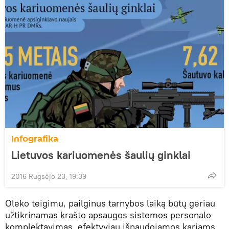
Infografika
Lietuvos kariuomenės šaulių ginklai
2016 Rugsėjo 23, 19:39
Oleko teigimu, pailginus tarnybos laiką būtų geriau
užtikrinamas krašto apsaugos sistemos personalo
komplektavimas, efektyviau išnaudojamos kariams