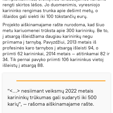
rengti skirtos lėšos. Jo duomenimis, vyresniojo
karininko rengimas trunka apie dešimt metų, o
išlaidos gali siekti iki 100 tūkstančių eurų.
Projekto aiškinamajame rašte nurodoma, kad šiuo
metu kariuomenei trūksta apie 300 karininkų. Be to,
į atsargą išleidžiama daugiau karininkų negu
priimama į tarnybą. Pavyzdžiui, 2013 metais iš
profesinės karo tarnybos į atsargą išleisti 94, o
priimti 62 karininkai, 2014 metais — atitinkamai 82 ir
34. Tik pernai pavyko priimti 106 karininkus vietoj
išleistų į atsargą 88.
"<…> nesiimant veiksmų 2022 metais
karininkų trūkumas gali sudaryti iki 500
karių", — rašoma aiškinamajame rašte.