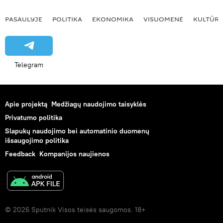
PASAULYJE
POLITIKA
EKONOMIKA
VISUOMENĖ
KULTŪR
Telegram
Apie projektą
Medžiagų naudojimo taisyklės
Privatumo politika
Slapukų naudojimo bei automatinio duomenų
išsaugojimo politika
Feedback
Kompanijos naujienos
© 2026 Sputnik Visos teisės saugomos. 18+