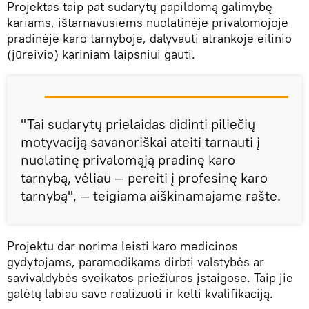
Projektas taip pat sudarytų papildomą galimybę
kariams, ištarnavusiems nuolatinėje privalomojoje
pradinėje karo tarnyboje, dalyvauti atrankoje eilinio
(jūreivio) kariniam laipsniui gauti.
"Tai sudarytų prielaidas didinti piliečių
motyvaciją savanoriškai ateiti tarnauti į
nuolatinę privalomąją pradinę karo
tarnybą, vėliau — pereiti į profesinę karo
tarnybą", — teigiama aiškinamajame rašte.
Projektu dar norima leisti karo medicinos
gydytojams, paramedikams dirbti valstybės ar
savivaldybės sveikatos priežiūros įstaigose. Taip jie
galėtų labiau save realizuoti ir kelti kvalifikaciją.