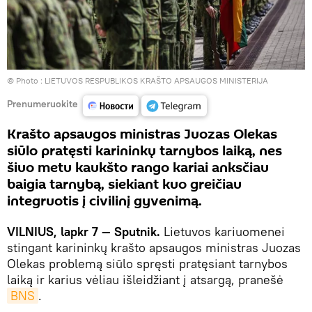
© Photo :
LIETUVOS RESPUBLIKOS KRAŠTO APSAUGOS MINISTERIJA
Prenumeruokite
Krašto apsaugos ministras Juozas Olekas
siūlo pratęsti karininkų tarnybos laiką, nes
šiuo metu kaukšto rango kariai anksčiau
baigia tarnybą, siekiant kuo greičiau
integruotis į civilinį gyvenimą.
VILNIUS, lapkr 7 — Sputnik.
Lietuvos kariuomenei
stingant karininkų krašto apsaugos ministras Juozas
Olekas problemą siūlo spręsti pratęsiant tarnybos
laiką ir karius vėliau išleidžiant į atsargą, pranešė
BNS
.