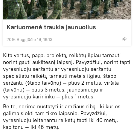
Kariuomenė traukia jaunuolius
2016 Rugpjūčio 19, 16:13
Kita vertus, pagal projektą, reikėtų ilgiau tarnauti
norint gauti aukštesnį laipsnį. Pavyzdžiui, norint tapti
vyresniuoju seržantu ar vyresniuoju seržantu
specialistu reikėtų tarnauti metais ilgiau, štabo
seržantu (štabo laivūnu) — plius 2 metus, viršila
(laivūnu) — plius 3 metus, jaunesniuoju ir
vyresniuoju karininku — plius 1 metus.
Be to, norima nustatyti ir amžiaus ribą, iki kurios
galima siekti tam tikro laipsnio. Pavyzdžiui,
vyresniuoju leitenantu reikėtų tapti iki 40 metų,
kapitonu — iki 46 metų.