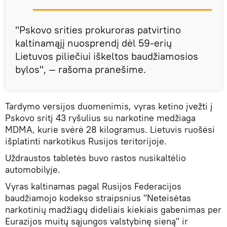
"Pskovo srities prokuroras patvirtino
kaltinamąjį nuosprendį dėl 59-erių
Lietuvos piliečiui iškeltos baudžiamosios
bylos", — rašoma pranešime.
Tardymo versijos duomenimis, vyras ketino įvežti į
Pskovo sritį 43 ryšulius su narkotine medžiaga
MDMA, kurie svėrė 28 kilogramus. Lietuvis ruošėsi
išplatinti narkotikus Rusijos teritorijoje.
Uždraustos tabletės buvo rastos nusikaltėlio
automobilyje.
Vyras kaltinamas pagal Rusijos Federacijos
baudžiamojo kodekso straipsnius "Neteisėtas
narkotinių madžiagų dideliais kiekiais gabenimas per
Eurazijos muitų sąjungos valstybinę sieną" ir