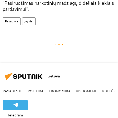
"Pasiruošimas narkotinių madžiagų dideliais kiekiais
pardavimui".
Pasaulyje
Įvykiai
Lietuva
PASAULYJE
POLITIKA
EKONOMIKA
VISUOMENĖ
KULTŪR
Telegram