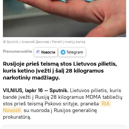
© Sputnik / Алексей Даничев
/
Pereiti į medijų banką
Prenumeruokite
Rusijoje prieš teismą stos Lietuvos pilietis,
kuris ketino įvežti į šalį 28 kilogramus
narkotinių madžiagų.
VILNIUS, lapkr 16 — Sputnik.
Lietuvos pilietis, kuris
bandė įvežti į Rusiją 28 kilogramus MDMA tabliečių
stos prieš teismą Pskovo srityje, praneša
RIA 
Novosti
su nuoroda į Rusijos generalinę
prokuratūrą.