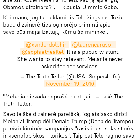
Obamos dizainerė?", — klausia
Jimmie Gabe.
Kiti mano, jog tai reklaminis Telė žingsnis. Tokiu
būdu dizainerė tiesiog norėjo priminti apie
save būsimajai Baltųjų Rūmų šeimininkei.
@xanderdolphin
@laurencaruso_
@sophietheallet
It is a publicity stunt!
She wants to stay relevant. Melania never
asked for her services.
— The Truth Teller (@USA_Sniper4Life)
November 19, 2016
​"Melania niekada neprašė dirbti jai", — rašė
The
Truth Teller.
Savo laiške dizainerė pareiškė, jog atsisako dirbti
Melaniai Tramp dėl Donald Trump (Donaldo Trampo)
priešrinkiminės kampanijos "rasistinės, seksistinės
ir ksenofobiškos ritorikos". Taip pat Telė ragino savo