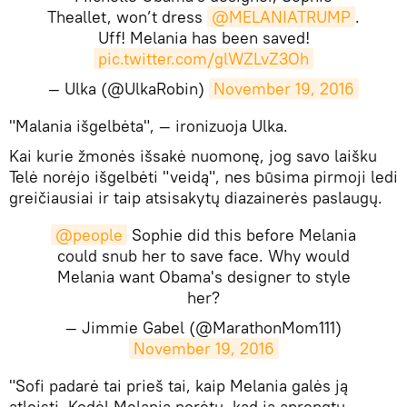
Theallet, won’t dress
@MELANIATRUMP
.
Uff! Melania has been saved!
pic.twitter.com/glWZLvZ3Oh
— Ulka (@UlkaRobin)
November 19, 2016
​"Malania išgelbėta", — ironizuoja Ulka.
Kai kurie žmonės išsakė nuomonę, jog savo laišku
Telė norėjo išgelbėti "veidą", nes būsima pirmoji ledi
greičiausiai ir taip atsisakytų diazainerės paslaugų.
@people
Sophie did this before Melania
could snub her to save face. Why would
Melania want Obama's designer to style
her?
— Jimmie Gabel (@MarathonMom111)
November 19, 2016
​"Sofi padarė tai prieš tai, kaip Melania galės ją
atleisti. Kodėl Melania norėtų, kad ją aprengtų