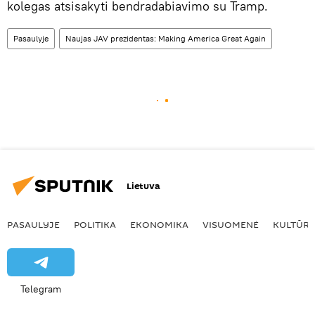
kolegas atsisakyti bendradabiavimo su Tramp.
Pasaulyje
Naujas JAV prezidentas: Making America Great Again
Lietuva
PASAULYJE
POLITIKA
EKONOMIKA
VISUOMENĖ
KULTŪR
Telegram