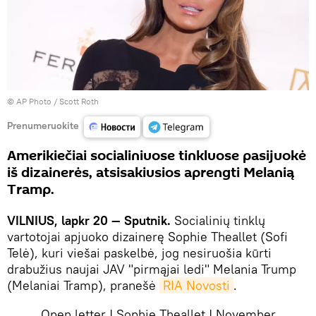
© AP Photo / Scott Roth
Prenumeruokite
Amerikiečiai socialiniuose tinkluose pasijuokė
iš dizainerės, atsisakiusios aprengti Melanią
Tramp.
VILNIUS, lapkr 20 — Sputnik.
Socialinių tinklų
vartotojai apjuoko dizainerę Sophie Theallet (Sofi
Telė), kuri viešai paskelbė, jog nesiruošia kūrti
drabužius naujai JAV "pirmąjai ledi" Melania Trump
(Melaniai Tramp), pranešė
RIA Novosti
.
Open letter | Sophie Theallet | November