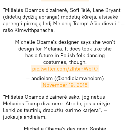
​"Mišelės Obamos dizainerė, Sofi Telė, Lane Bryant
(didelių dydžių apranga) modelių kūrėja, atsisakė
aprengti pirmąją ledį Melanią Tramp! Ačiū dievui!" —
rašo Kimwithpanache.
Michelle Obama's designer says she won't
design for Melania. It does look like she
has a future in Polish folk dancing
costumes, though.
pic.twitter.com/zIh5iPWbTO
— andieiam (@andieiamwhoiam)
November 19, 2016
​"Mišelės Obamos dizainerė sako, jog nebus
Melanios Tramp dizainere. Atrodo, jos ateityje
Lenkijos tautinių drabužių kūrimo karjera", —
juokauja andieiam.
Michelle Obama's designer, Sophie