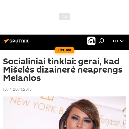
LIT
Lietuva
Socialiniai tinklai: gerai, kad
Mišelės dizainerė neaprengs
Melanios
10:14 20.11.2016