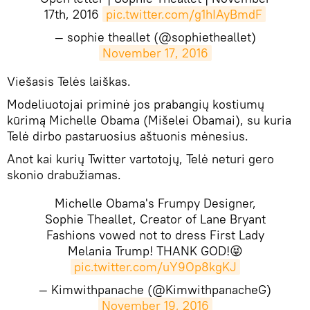
17th, 2016
pic.twitter.com/g1hIAyBmdF
— sophie theallet (@sophietheallet)
November 17, 2016
​Viešasis Telės laiškas.
Modeliuotojai priminė jos prabangių kostiumų
kūrimą Michelle Obama (Mišelei Obamai), su kuria
Telė dirbo pastaruosius aštuonis mėnesius.
Anot kai kurių Twitter vartotojų, Telė neturi gero
skonio drabužiamas.
Michelle Obama's Frumpy Designer,
Sophie Theallet, Creator of Lane Bryant
Fashions vowed not to dress First Lady
Melania Trump! THANK GOD!😝
pic.twitter.com/uY9Op8kgKJ
— Kimwithpanache (@KimwithpanacheG)
November 19, 2016