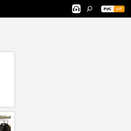
РУС
LIT