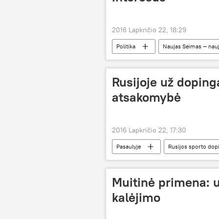
2016 Lapkričio 22, 18:29
Politika
Naujas Seimas — nau
Rusijoje už dopin
atsakomybė
2016 Lapkričio 22, 17:30
Pasaulyje
Rusijos sporto dop
Muitinė primena: u
kalėjimo