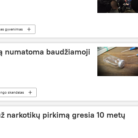
jas gyvenimas
gą numatoma baudžiamoji
ingo skandalas
ž narkotikų pirkimą gresia 10 metų