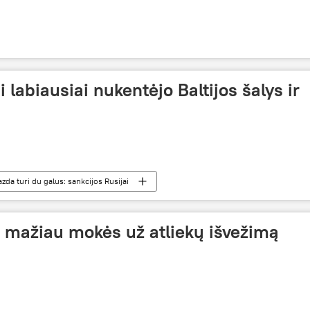
i labiausiai nukentėjo Baltijos šalys ir
azda turi du galus: sankcijos Rusijai
iu mažiau mokės už atliekų išvežimą