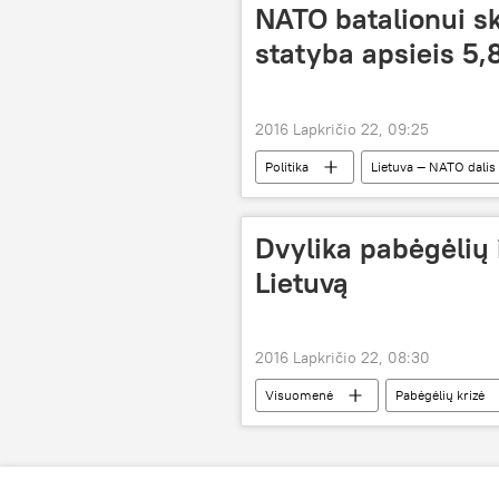
NATO batalionui sk
statyba apsieis 5,
2016 Lapkričio 22, 09:25
Politika
Lietuva — NATO dalis
Dvylika pabėgėlių i
Lietuvą
2016 Lapkričio 22, 08:30
Visuomenė
Pabėgėlių krizė