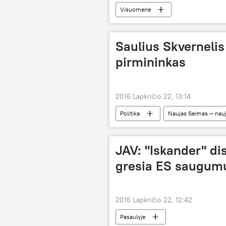
Visuomenė
Saulius Skvernelis
pirmininkas
2016 Lapkričio 22, 13:14
Politika
Naujas Seimas — nau
JAV: "Iskander" di
gresia ES saugum
2016 Lapkričio 22, 12:42
Pasaulyje