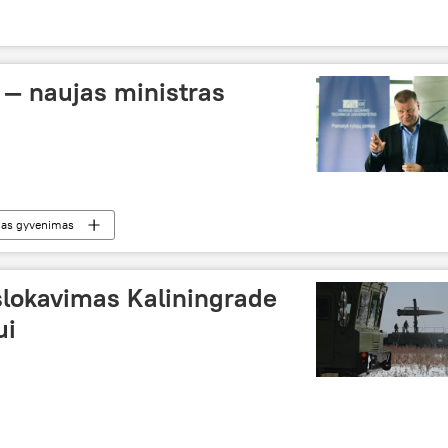
 — naujas ministras
jas gyvenimas
slokavimas Kaliningrade
ui