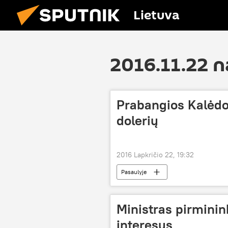
Lietuva
2016.11.22 n
Prabangios Kalėdos
dolerių
2016 Lapkričio 22, 19:32
Pasaulyje
Ministras pirmini
interesus