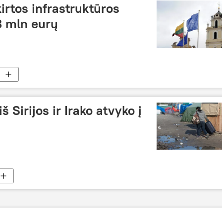
irtos infrastruktūros
8 mln eurų
š Sirijos ir Irako atvyko į