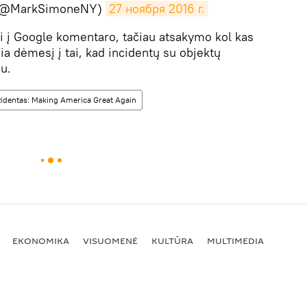
(@MarkSimoneNY)
27 ноября 2016 г.
si į Google komentaro, tačiau atsakymo kol kas
ia dėmesį į tai, kad incidentų su objektų
u.
identas: Making America Great Again
EKONOMIKA
VISUOMENĖ
KULTŪRA
MULTIMEDIA