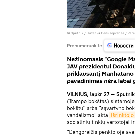
© Sputnik / Наталья Селиверстова
/
Pere
Prenumeruokite
Nežinomasis "Google Ma
JAV prezidentui Donald
priklausantį Manhatano c
pavadinimas nėra labai 
VILNIUS, lapkr 27 — Sputnik
(Trampo bokštas) sistemoje
bokštu" arba "sąvartyno bok
vandalizmo" aktą
išrinktoj
socialinių tinklų vartotojai i
"Dangoraižis penktojoje av