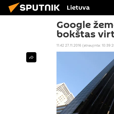
Lietuva
Google žem
bokštas virt
11:42 27.11.2016
(atnaujinta:
10:39 2