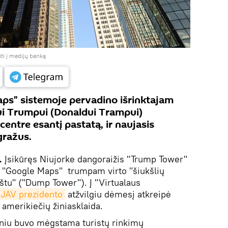
iti į medijų banką
ps" sistemoje pervadino išrinktajam
ui Trumpui (Donaldui Trampui)
entre esantį pastatą, ir naujasis
gražus.
.
Įsikūręs Niujorke dangoraižis "Trump Tower"
 "Google Maps" trumpam virto "šiukšlių
štu" ("Dump Tower"). Į "Virtualaus
o JAV prezidento
atžvilgiu dėmesį atkreipė
r amerikiečių žiniasklaida.
eniu buvo mėgstama turistų rinkimų