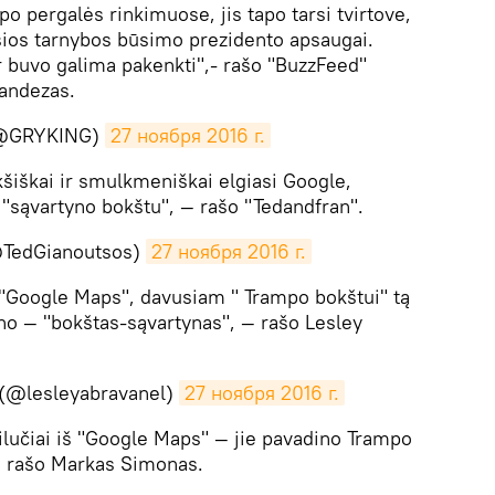
o pergalės rinkimuose, jis tapo tarsi tvirtove,
sios tarnybos būsimo prezidento apsaugai.
ar buvo galima pakenkti",- rašo "BuzzFeed"
nandezas.
@GRYKING)
27 ноября 2016 г.
kšiškai ir smulkmeniškai elgiasi Google,
sąvartyno bokštu", — rašo "Tedandfran".
@TedGianoutsos)
27 ноября 2016 г.
 "Google Maps", davusiam " Trampo bokštui" tą
lno — "bokštas-sąvartynas", — rašo Lesley
 (@lesleyabravanel)
27 ноября 2016 г.
eilučiai iš "Google Maps" — jie pavadino Trampo
— rašo Markas Simonas.