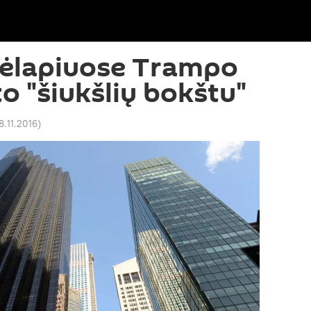
ėlapiuose Trampo
o "šiukšlių bokštu"
8.11.2016
)