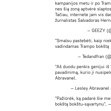
kampanijos metu ir po Tramp
nes šią zoną aptvėrė slapto
Tačiau, internete jam vis d
žurnalistas Salvadoras Her
— GEEZY (
"Smalsu pastebėti, kaip nie
vadindamas Trampo bokštą "
— Tedandfran (
"Aš duodu penkis genijui iš
pavadinimą, kurio ji nusipe
Abravanel.
— Lesley Abravanel
​"Pažiūrėk, ką padarė šie m
bokštą bokštu-sąvartynu", 