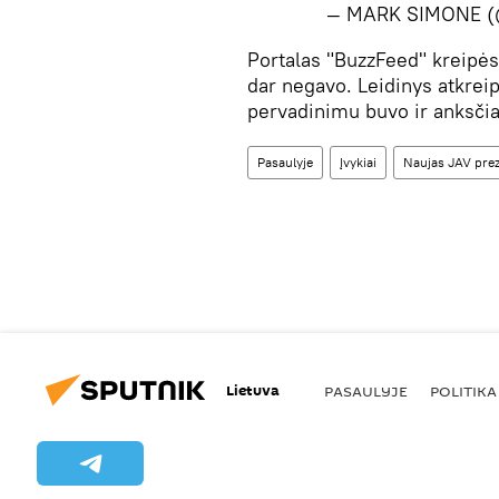
— MARK SIMONE 
​Portalas "BuzzFeed" kreipė
dar negavo. Leidinys atkreip
pervadinimu buvo ir anksčia
Pasaulyje
Įvykiai
Naujas JAV prez
Lietuva
PASAULYJE
POLITIKA