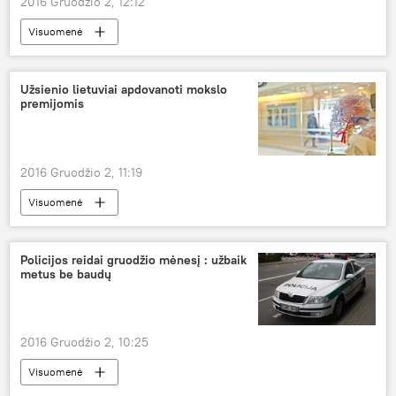
2016 Gruodžio 2, 12:12
Visuomenė
Užsienio lietuviai apdovanoti mokslo
premijomis
2016 Gruodžio 2, 11:19
Visuomenė
Policijos reidai gruodžio mėnesį : užbaik
metus be baudų
2016 Gruodžio 2, 10:25
Visuomenė