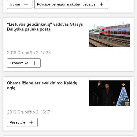
Įvykiai
Policijos pareigūnai skuba į pagalbą
"Lietuvos geležinkelių" vadovas Stasys
Dailydka palieka postą
2016 Gruodžio 2, 17:28
Ekonomika
Obama įžiebė atsisveikinimo Kalėdų
eglę
2016 Gruodžio 2, 16:17
Pasaulyje
Naujas JAV prezidentas: Making America Great Again