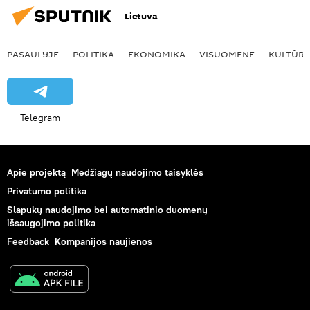
Lietuva
PASAULYJE
POLITIKA
EKONOMIKA
VISUOMENĖ
KULTŪR
Telegram
Apie projektą
Medžiagų naudojimo taisyklės
Privatumo politika
Slapukų naudojimo bei automatinio duomenų
išsaugojimo politika
Feedback
Kompanijos naujienos