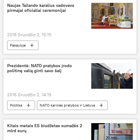
Naujas Tailando karalius vadovavo
pirmajai oficialiai ceremonijai
2016 Gruodžio 2, 15:15
Pasaulyje
Prezidentė: NATO pratybos įrodo
politinę valią ginti savo šalį
2016 Gruodžio 2, 14:19
Politika
NATO karinės pratybos ir Lietuva
Kitais metais ES biudžetas sumažės 2
mlrd eurų