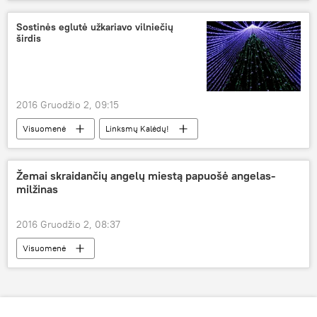
Policijos pareigūnai skuba į pagalbą
Sostinės eglutė užkariavo vilniečių
širdis
2016 Gruodžio 2, 09:15
Visuomenė
Linksmų Kalėdų!
Žemai skraidančių angelų miestą papuošė angelas-
milžinas
2016 Gruodžio 2, 08:37
Visuomenė