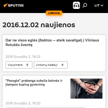
LIT
Lietuva
2016.12.02 naujienos
Dar ne visos eglės įžiebtos — ateik savaitgalį į Vilniaus
Rotušės šventę
2016 Gruodžio 2, 19:23
Visuomenė
Linksmų Kalėdų!
"Pavogta" prabanga sukelia baimės ir
įtampos kupiną gyvenimą
2016 Gruodžio 2, 18:20