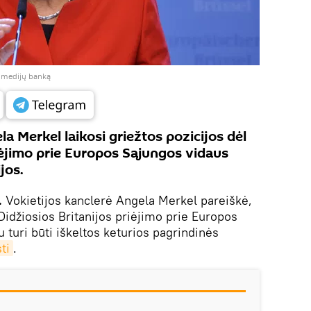
į medijų banką
la Merkel laikosi griežtos pozicijos dėl
iėjimo prie Europos Sąjungos vidaus
jos.
.
Vokietijos kanclerė Angela Merkel pareiškė,
idžiosios Britanijos priėjimo prie Europos
 turi būti iškeltos keturios pagrindinės
ti
.