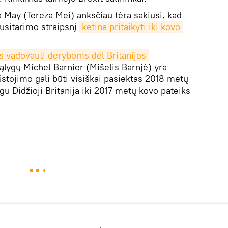
 May (Tereza Mei) anksčiau tėra sakiusi, kad
susitarimo straipsnį
ketina pritaikyti iki kovo 
s vadovauti deryboms dėl Britanijos 
ąlygų Michel Barnier (Mišelis Barnjė) yra
šstojimo gali būti visiškai pasiektas 2018 metų
jeigu Didžioji Britanija iki 2017 metų kovo pateiks