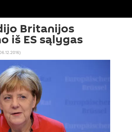
ijo Britanijos
o iš ES sąlygas
06.12.2016
)