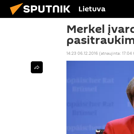
Lietuva
Merkel įvard
pasitraukim
14:23 06.12.2016
(atnaujinta:
17:04 