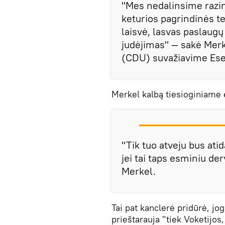
"Mes nedalinsime razinų
keturios pagrindinės t
laisvė, lasvas paslaugų
judėjimas" — sakė Mer
(CDU) suvažiavime Es
Merkel kalbą tiesioginiame e
"Tik tuo atveju bus ati
jei tai taps esminiu de
Merkel.
Tai pat kanclerė pridūrė, jo
prieštarauja "tiek Voketijos