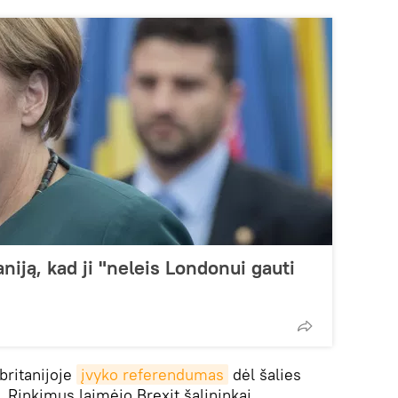
niją, kad ji "neleis Londonui gauti
 britanijoje
įvyko referendumas
dėl šalies
 Rinkimus laimėjo Brexit šalininkai.