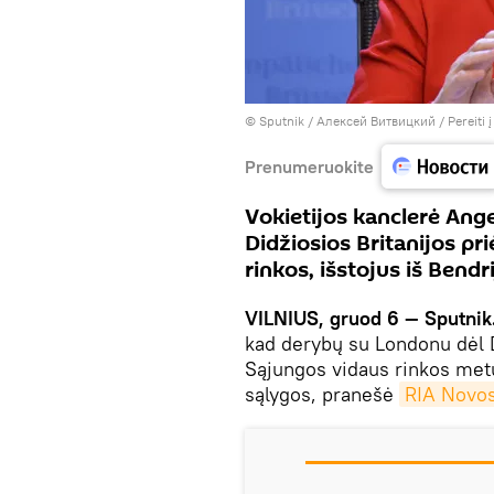
© Sputnik / Алексей Витвицкий
/
Pereiti 
Prenumeruokite
Vokietijos kanclerė Ange
Didžiosios Britanijos pr
rinkos, išstojus iš Bendri
VILNIUS, gruod 6 — Sputnik
kad derybų su Londonu dėl D
Sąjungos vidaus rinkos metu
sąlygos, pranešė
RIA Novos