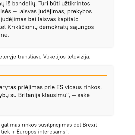
 iš bandelių. Turi būti užtikrintos
eisės — laisvas judėjimas, prekybos
 judėjimas bei laisvas kapitalo
kel Krikščionių demokratų sąjungos
ene.
teryje transliavo Voketijos televizija.
darytas priėjimas prie ES vidaus rinkos,
rybų su Britanija klausimu", — sakė
g galimas rinkos susilpnėjimas dėl Brexit
, tiek ir Europos interesams".