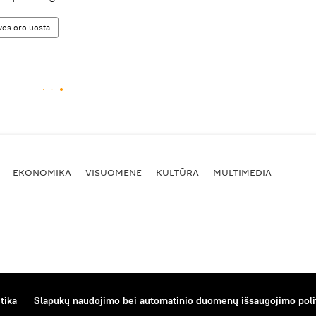
vos oro uostai
EKONOMIKA
VISUOMENĖ
KULTŪRA
MULTIMEDIA
tika
Slapukų naudojimo bei automatinio duomenų išsaugojimo poli