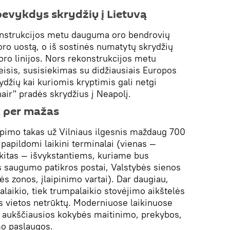
bevykdys skrydžių į Lietuvą
onstrukcijos metu dauguma oro bendrovių
oro uostą, o iš sostinės numatytų skrydžių
 oro linijos. Nors rekonstrukcijos metu
keisis, susisiekimas su didžiausiais Europos
rydžių kai kuriomis kryptimis gali netgi
air" pradės skrydžius į Neapolį.
a per mažas
ūpimo takas už Vilniaus ilgesnis maždaug 700
 papildomi laikini terminalai (vienas —
kitas — išvykstantiems, kuriame bus
jos saugumo patikros postai, Valstybės sienos
s zonos, įlaipinimo vartai). Dar daugiau,
alaikio, tiek trumpalaikio stovėjimo aikštelės
s vietos netrūktų. Moderniuose laikinuose
 aukščiausios kokybės maitinimo, prekybos,
o paslaugos.