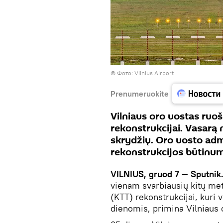
©
Фото: Vilnius Airport
Prenumeruokite
Vilniaus oro uostas ruoš
rekonstrukcijai. Vasarą
skrydžių. Oro uosto admi
rekonstrukcijos būtinu
VILNIUS, gruod 7 — Sputnik
vienam svarbiausių kitų met
(KTT) rekonstrukcijai, kuri 
dienomis, primina Vilniaus 