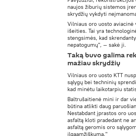
naujos žiburių sistemos įr
skrydžių vykdyti neįmanom
Vilniaus oro uosto aviacinė 
išeities. Tai yra technologi
stengsimės, kad skrendanty
nepatogumų", — sakė ji.
Taką buvo galima rek
mažiau skrydžių
Vilniaus oro uosto KTT nusp
sąlygų bei techninių sprend
kad minėtu laikotarpiu stati
Baltrušaitienė mini ir dar v
būtina atlikti daug paruošia
Nestabdant įprastos oro uost
asfaltą kloti pradedant ne a
asfaltą geromis oro sąlygom
ilgaamžiškumą."