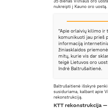
35 dienas Vilniaus oro uost
nukreipti į Kauno oro uostą.
"Apie orlaivių kilimo i
komunikuoti jau prieš 
informaciją internetinia
žiniasklaidos priemonės.
mitų, kurie vis dar skl
teigė Lietuvos oro uos
Indrė Baltrušaitienė.
Baltrušaitienė išskyrė penki
susiduriama, kalbant apie Vi
rekonstrukciją.
KTT rekonstrukcija —