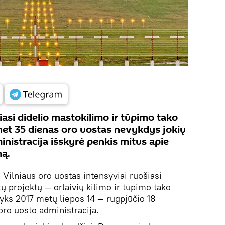
iasi didelio mastokilimo ir tūpimo tako
 net 35 dienas oro uostas nevykdys jokių
nistracija išskyrė penkis mitus apie
mą.
.
Vilniaus oro uostas intensyviai ruošiasi
ų projektų — orlaivių kilimo ir tūpimo tako
vyks 2017 metų liepos 14 — rugpjūčio 18
oro uosto administracija.