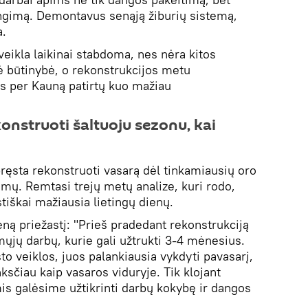
engimą. Demontavus senąją žiburių sistemą,
a.
veikla laikinai stabdoma, nes nėra kitos
nė būtinybė, o rekonstrukcijos metu
s per Kauną patirtų kuo mažiau
onstruoti šaltuoju sezonu, kai
ręsta rekonstruoti vasarą dėl tinkamiausių oro
imų. Remtasi trejų metų analize, kuri rodo,
stiškai mažiausia lietingų dienų.
ieną priežastį: "Prieš pradedant rekonstrukciją
mųjų darbų, kurie gali užtrukti 3-4 mėnesius.
o veiklos, juos palankiausia vykdyti pavasarį,
nksčiau kaip vasaros viduryje. Tik klojant
is galėsime užtikrinti darbų kokybę ir dangos