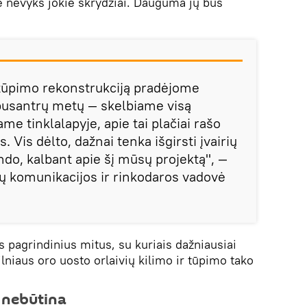
e nevyks jokie skrydžiai. Dauguma jų bus
r tūpimo rekonstrukciją pradėjome
pusantrų metų — skelbiame visą
me tinklalapyje, apie tai plačiai rašo
 Vis dėlto, dažnai tenka išgirsti įvairių
ando, kalbant apie šį mūsų projektą", —
tų komunikacijos ir rinkodaros vadovė
s pagrindinius mitus, su kuriais dažniausiai
lniaus oro uosto orlaivių kilimo ir tūpimo tako
 nebūtina