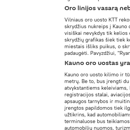
Oro linijos vasarą ne
Vilniaus oro uosto KTT rek
skrydžius nukreips į Kauno 
visiškai nevykdys tik kelios
skrydžių grafikas šiek tiek 
miestais išliks puikus, o sk
padaugėti. Pavyzdžiui, "Ryan
Kauno oro uostas yr
Kauno oro uosto kilimo ir t
metrų. Be to, bus įrengti du
atvykstantiems keleiviams, 
registracijos stalai, aviaci
apsaugos tarnybos ir muitinė
įrengtos papildomos tiek ilg
užtikrins, kad automobiliam
terminaluose bus teikiamos
automobilių nuomos, turizm