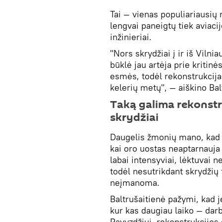
Tai — vienas populiariausių 
lengvai paneigtų tiek aviaci
inžinieriai.
"Nors skrydžiai į ir iš Viln
būklė jau artėja prie kritin
esmės, todėl rekonstrukcija 
kelerių metų", — aiškino Bal
Taką galima rekonstr
skrydžiai
Daugelis žmonių mano, kad r
kai oro uostas neaptarnauja 
labai intensyviai, lėktuvai n
todėl nesutrikdant skrydžių 
neįmanoma.
Baltrušaitienė pažymi, kad 
kur kas daugiau laiko — darb
Pavyzdžiui, rekonstrukcijos