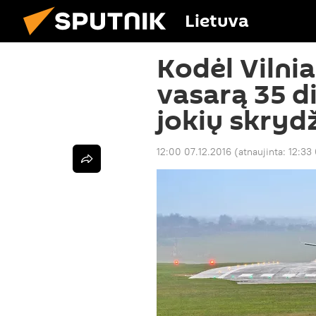
Lietuva
Kodėl Vilni
vasarą 35 d
jokių skryd
12:00 07.12.2016
(atnaujinta:
12:33 