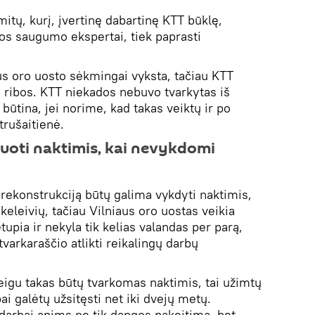
mitų, kurį, įvertinę dabartinę KTT būklę,
jos saugumo ekspertai, tiek paprasti
iaus oro uosto sėkmingai vyksta, tačiau KTT
ės ribos. KTT niekados nebuvo tvarkytas iš
būtina, jei norime, kad takas veiktų ir po
trušaitienė.
uoti naktimis, kai nevykdomi
ekonstrukciją būtų galima vykdyti naktimis,
keleivių, tačiau Vilniaus oro uostas veikia
etupia ir nekyla tik kelias valandas per parą,
tvarkaraščio atlikti reikalingų darbų
jeigu takas būtų tvarkomas naktimis, tai užimtų
ai galėtų užsitęsti net iki dvejų metų.
 darbai apims ne tik dangos pakeitimą, bet