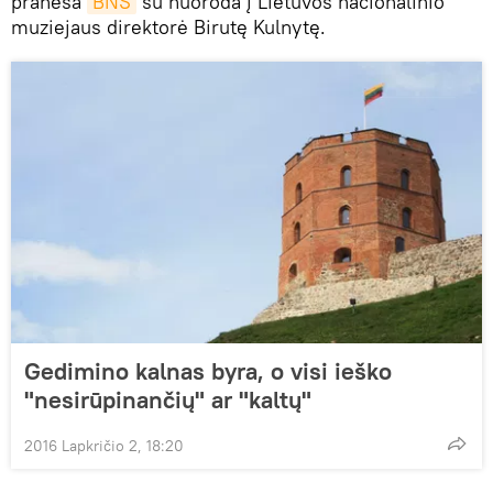
praneša
BNS
su nuoroda į Lietuvos nacionalinio
muziejaus direktorė Birutę Kulnytę.
Gedimino kalnas byra, o visi ieško
"nesirūpinančių" ar "kaltų"
2016 Lapkričio 2, 18:20