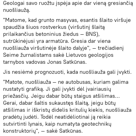
Geologai savo ruožtu įspėja apie dar vieną gresiančią
nuošliaužą.
"Matome, kad grunto masyvas, esantis šlaito viršuje
spaudžia šiuos rostverkus (viršutinį šlaitą
prilaikančius betoninius žiedus — BNS),
sutrūkinėjusi yra armatūra. Gresia dar viena
nuošliauža viršutinėje šlaito dalyje", — trečiadienį
Seime žurnalistams sakė Lietuvos geologijos
tarnybos vadovas Jonas Satkūnas.
Jis nesiėmė prognozuoti, kada nuošliauža gali įvykti.
"Matote, nuošliauža — ne autobusas, kuriam galima
nustatyti grafiką. Ji gali įvykti dėl įvairiausių
priežasčių. Jeigu dabar būtų staigus atšilimas…
Gerai, dabar šaltis sukaustęs šlaitą, jeigu būtų
atšilimas ir iškristų didelis kritulių kiekis, nuošliauža
pradėtų judėti. Todėl neatidėliotinai ją reikia
sutvirtinti lynais, kaip numatyta geotechnikų
konstruktorių", — sakė Satkūnas.