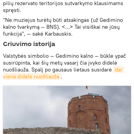
pilių rezervato teritorijos sutvarkymo klausimams
spręsti.
"Ne muziejus turėtų būti atsakingas (už Gedimino
kalno tvarkymą — BNS). <…> Tai visiškai ne jūsų
funkcija", — sakė Karbauskis.
Griuvimo istorija
Valstybės simbolio — Gedimino kalno — būkle ypač
susirūpinta, kai šių metų vasarį čia įvyko didelė
nuošliauža. Spalį po gausaus lietaus susidarė
dar 
viena didelė nuošliauža
.