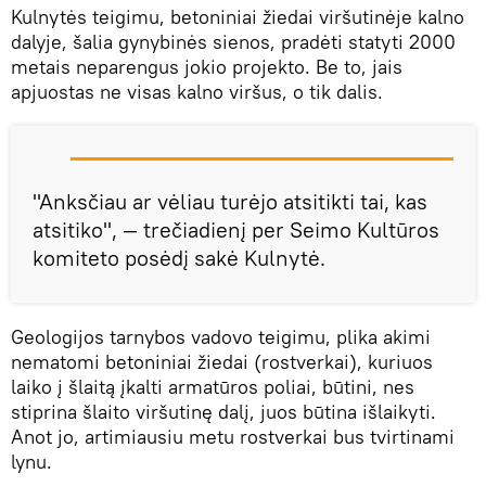
Kulnytės teigimu, betoniniai žiedai viršutinėje kalno
dalyje, šalia gynybinės sienos, pradėti statyti 2000
metais neparengus jokio projekto. Be to, jais
apjuostas ne visas kalno viršus, o tik dalis.
"Anksčiau ar vėliau turėjo atsitikti tai, kas
atsitiko", — trečiadienį per Seimo Kultūros
komiteto posėdį sakė Kulnytė.
Geologijos tarnybos vadovo teigimu, plika akimi
nematomi betoniniai žiedai (rostverkai), kuriuos
laiko į šlaitą įkalti armatūros poliai, būtini, nes
stiprina šlaito viršutinę dalį, juos būtina išlaikyti.
Anot jo, artimiausiu metu rostverkai bus tvirtinami
lynu.