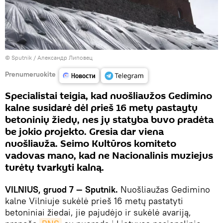
© Sputnik / Александр Липовец
Prenumeruokite
Specialistai teigia, kad nuošliaužos Gedimino
kalne susidarė dėl prieš 16 metų pastaytų
betoninių žiedų, nes jų statyba buvo pradėta
be jokio projekto. Gresia dar viena
nuošliauža. Seimo Kultūros komiteto
vadovas mano, kad ne Nacionalinis muziejus
turėtų tvarkyti kalną.
VILNIUS, gruod 7 — Sputnik.
Nuošliaužas Gedimino
kalne Vilniuje sukėlė prieš 16 metų pastatyti
betoniniai žiedai, jie pajudėjo ir sukėlė avariją,