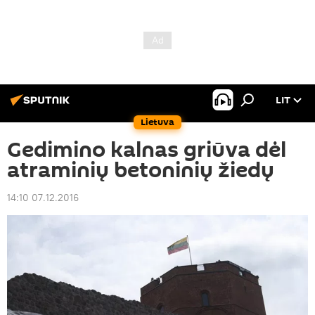
LIT
Lietuva
Gedimino kalnas griūva dėl
atraminių betoninių žiedų
14:10 07.12.2016