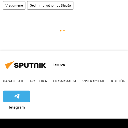
Visuomenė
Gedimino kalno nuošliauža
Lietuva
PASAULYJE
POLITIKA
EKONOMIKA
VISUOMENĖ
KULTŪR
Telegram