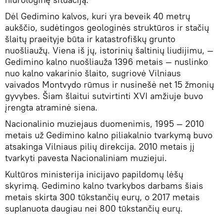
Dėl Gedimino kalvos, kuri yra beveik 40 metrų
aukščio, sudėtingos geologinės struktūros ir stačių
šlaitų praeityje būta ir katastrofiškų grunto
nuošliaužų. Viena iš jų, istorinių šaltinių liudijimu, —
Gedimino kalno nuošliauža 1396 metais — nuslinko
nuo kalno vakarinio šlaito, sugriovė Vilniaus
vaivados Montvydo rūmus ir nusinešė net 15 žmonių
gyvybes. Šiam šlaitui sutvirtinti XVI amžiuje buvo
įrengta atraminė siena.
Nacionalinio muziejaus duomenimis, 1995 — 2010
metais už Gedimino kalno piliakalnio tvarkymą buvo
atsakinga Vilniaus pilių direkcija. 2010 metais jį
tvarkyti pavesta Nacionaliniam muziejui.
Kultūros ministerija inicijavo papildomų lėšų
skyrimą. Gedimino kalno tvarkybos darbams šiais
metais skirta 300 tūkstančių eurų, o 2017 metais
suplanuota daugiau nei 800 tūkstančių eurų.