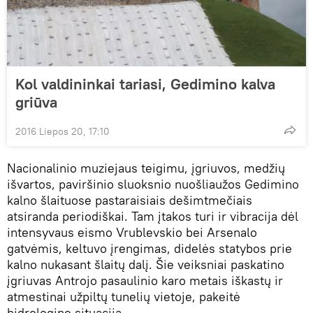
Kol valdininkai tariasi, Gedimino kalva
griūva
2016 Liepos 20, 17:10
Nacionalinio muziejaus teigimu, įgriuvos, medžių
išvartos, paviršinio sluoksnio nuošliaužos Gedimino
kalno šlaituose pastaraisiais dešimtmečiais
atsiranda periodiškai. Tam įtakos turi ir vibracija dėl
intensyvaus eismo Vrublevskio bei Arsenalo
gatvėmis, keltuvo įrengimas, didelės statybos prie
kalno nukasant šlaitų dalį. Šie veiksniai paskatino
įgriuvas Antrojo pasaulinio karo metais iškastų ir
atmestinai užpiltų tunelių vietoje, pakeitė
hidrologinę situaciją.