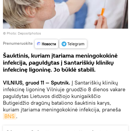
© Photo: Depositphotos
Prenumeruokite
Šauktinis, kuriam įtariama meningokokinė
infekcija, paguldytas į Santariškių klinikų
infekcinę ligoninę. Jo būklė stabili.
VILNIUS, gruod 11 — Sputnik.
Į Santariškių klinikų
infekcinę ligoninę Vilniuje gruodžio 8 dienos vakare
paguldytas Lietuvos didžiojo kunigaikščio
Butigeidžio dragūnų bataliono šauktinis karys,
kuriam įtariama meningokokinė infekcija, praneša
BNS
.