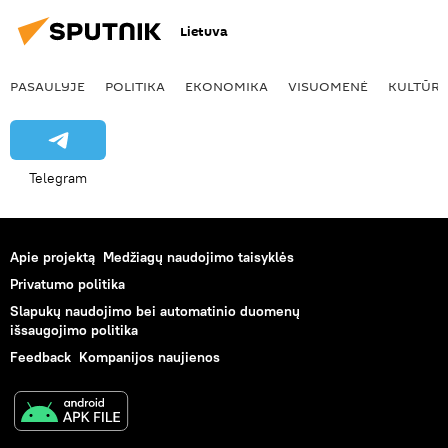
Lietuva
PASAULYJE
POLITIKA
EKONOMIKA
VISUOMENĖ
KULTŪR
Telegram
Apie projektą
Medžiagų naudojimo taisyklės
Privatumo politika
Slapukų naudojimo bei automatinio duomenų
išsaugojimo politika
Feedback
Kompanijos naujienos