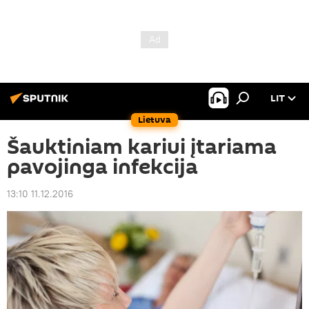
LIT
Lietuva
Šauktiniam kariui įtariama
pavojinga infekcija
13:10 11.12.2016