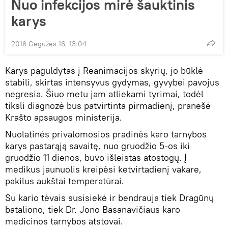
Nuo infekcijos mirė šauktinis
karys
2016 Gegužės 16, 13:04
Karys paguldytas į Reanimacijos skyrių, jo būklė
stabili, skirtas intensyvus gydymas, gyvybei pavojus
negresia. Šiuo metu jam atliekami tyrimai, todėl
tiksli diagnozė bus patvirtinta pirmadienį, pranešė
Krašto apsaugos ministerija.
Nuolatinės privalomosios pradinės karo tarnybos
karys pastarąją savaitę, nuo gruodžio 5-os iki
gruodžio 11 dienos, buvo išleistas atostogų. Į
medikus jaunuolis kreipėsi ketvirtadienį vakare,
pakilus aukštai temperatūrai.
Su kario tėvais susisiekė ir bendrauja tiek Dragūnų
bataliono, tiek Dr. Jono Basanavičiaus karo
medicinos tarnybos atstovai.